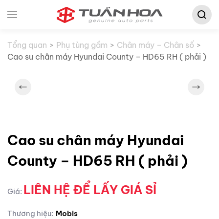
Tìm
Skip to main content
kiếm:
Tổng quan
Phụ tùng gầm
Chân máy – Chân số
Cao su chân máy Hyundai County – HD65 RH ( phải )
Cao su chân máy Hyundai
County – HD65 RH ( phải )
LIÊN HỆ ĐỂ LẤY GIÁ SỈ
Giá:
Thương hiệu:
Mobis