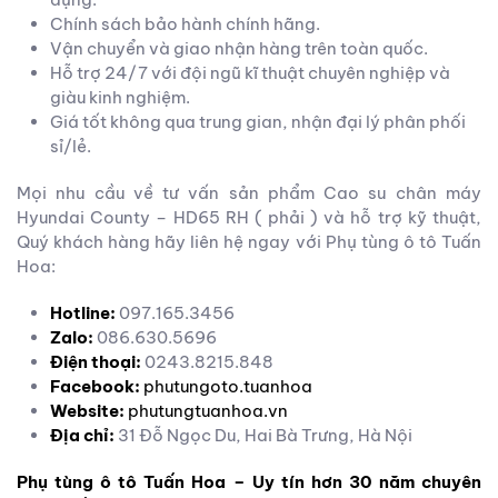
Chính sách bảo hành chính hãng.
Vận chuyển và giao nhận hàng trên toàn quốc.
Hỗ trợ 24/7 với đội ngũ kĩ thuật chuyên nghiệp và
giàu kinh nghiệm.
Giá tốt không qua trung gian, nhận đại lý phân phối
sỉ/lẻ.
Mọi nhu cầu về tư vấn sản phẩm Cao su chân máy
Hyundai County – HD65 RH ( phải ) và hỗ trợ kỹ thuật,
Quý khách hàng hãy liên hệ ngay với Phụ tùng ô tô Tuấn
Hoa:
Hotline:
097.165.3456
Zalo:
086.630.5696
Điện thoại:
0243.8215.848
Facebook:
phutungoto.tuanhoa
Website:
phutungtuanhoa.vn
Địa chỉ:
31 Đỗ Ngọc Du, Hai Bà Trưng, Hà Nội
Phụ tùng ô tô Tuấn Hoa – Uy tín hơn 30 năm chuyên