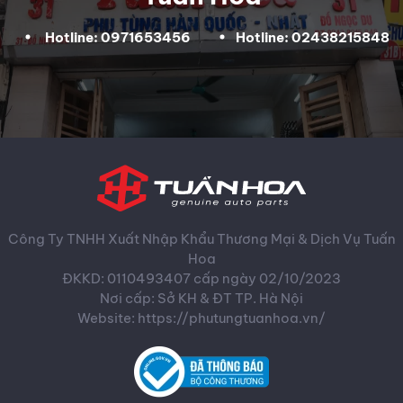
Hotline: 0971653456
Hotline: 02438215848
Công Ty TNHH Xuất Nhập Khẩu Thương Mại & Dịch Vụ Tuấn
Hoa
ĐKKD: 0110493407 cấp ngày 02/10/2023
Nơi cấp: Sở KH & ĐT TP. Hà Nội
Website: https://phutungtuanhoa.vn/