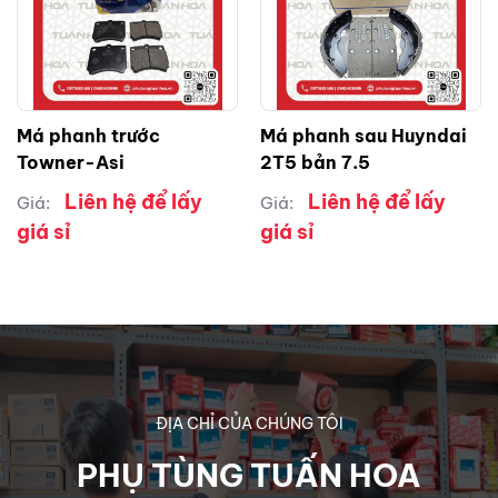
Má phanh trước
Má phanh sau Huyndai
Towner-Asi
2T5 bản 7.5
Liên hệ để lấy
Liên hệ để lấy
Giá:
Giá:
giá sỉ
giá sỉ
ĐỊA CHỈ CỦA CHÚNG TÔI
PHỤ TÙNG TUẤN HOA