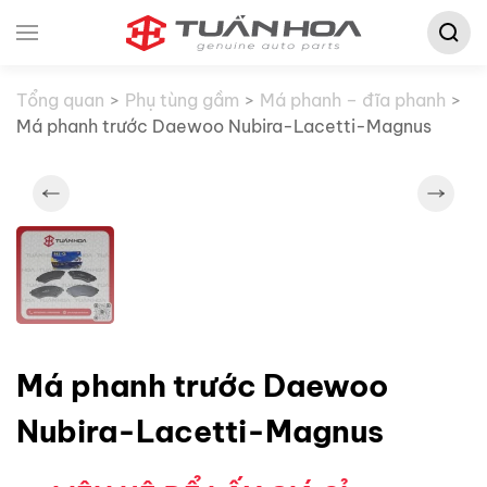
Tìm
Skip to main content
kiếm:
Tổng quan
Phụ tùng gầm
Má phanh – đĩa phanh
Má phanh trước Daewoo Nubira-Lacetti-Magnus
Má phanh trước Daewoo
Nubira-Lacetti-Magnus