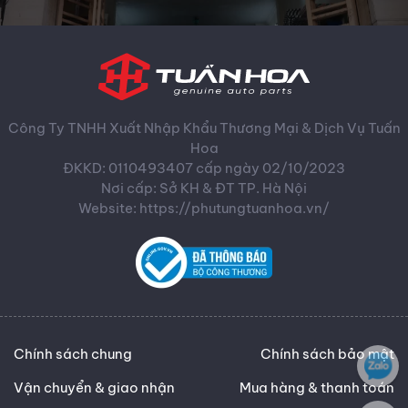
Công Ty TNHH Xuất Nhập Khẩu Thương Mại & Dịch Vụ Tuấn
Hoa
ĐKKD: 0110493407 cấp ngày 02/10/2023
Nơi cấp: Sở KH & ĐT TP. Hà Nội
Website: https://phutungtuanhoa.vn/
Chính sách chung
Chính sách bảo mật
Vận chuyển & giao nhận
Mua hàng & thanh toán