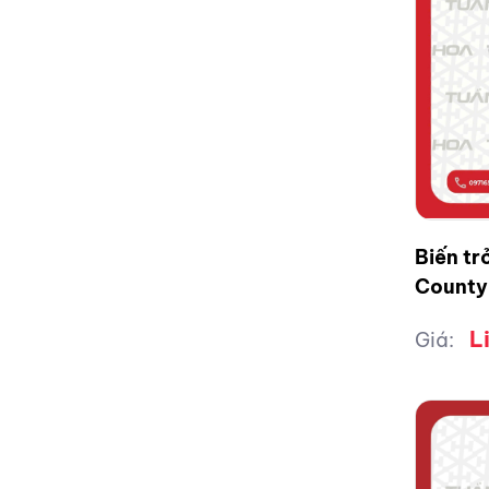
Biến tr
County
L
Giá: