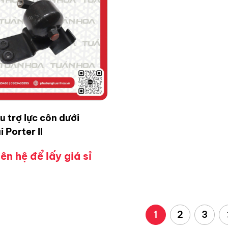
u trợ lực côn dưới
 Porter II
iên hệ để lấy giá sỉ
1
2
3