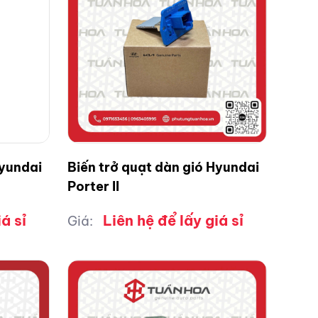
Hyundai
Biến trở quạt dàn gió Hyundai
Porter II
á sỉ
Liên hệ để lấy giá sỉ
Giá: