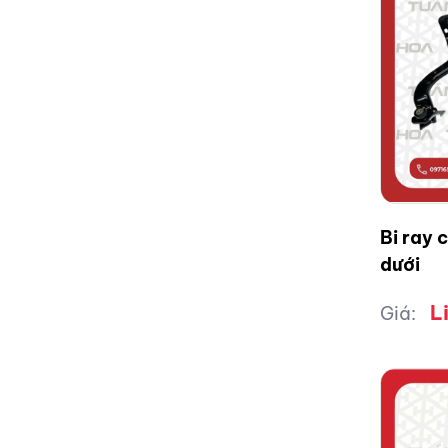
Bi ray 
dưới
L
Giá: