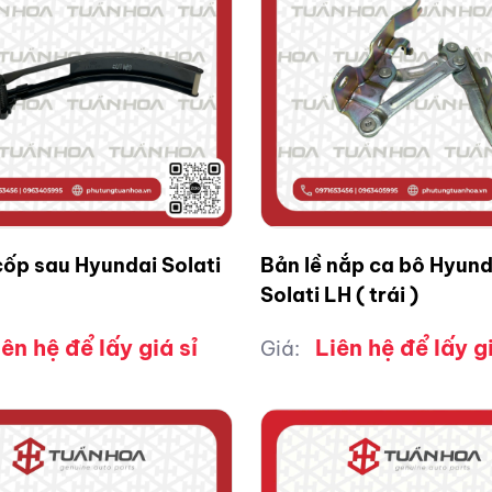
cốp sau Hyundai Solati
Bản lề nắp ca bô Hyund
Solati LH ( trái )
iên hệ để lấy giá sỉ
Liên hệ để lấy gi
Giá: