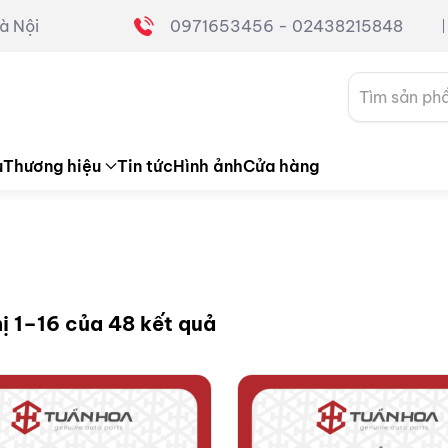
à Nội
0971653456 - 02438215848
Tìm
kiếm:
u
Thương hiệu
Tin tức
Hình ảnh
Cửa hàng
hị 1–16 của 48 kết quả