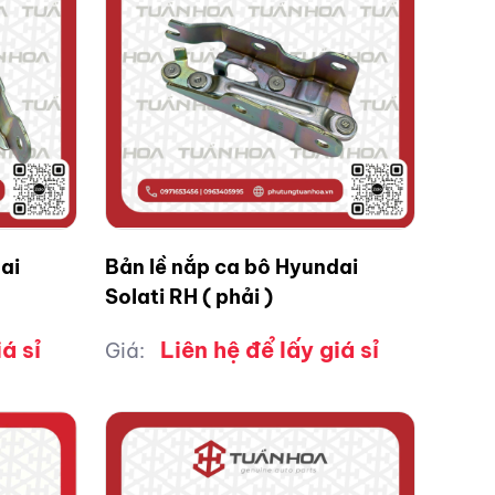
ai
Bản lề nắp ca bô Hyundai
Solati RH ( phải )
á sỉ
Liên hệ để lấy giá sỉ
Giá: