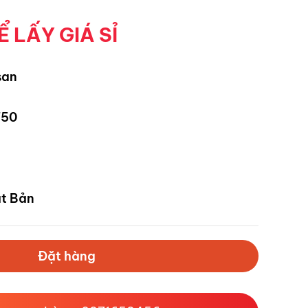
Ể LẤY GIÁ SỈ
san
750
t Bản
Đặt hàng