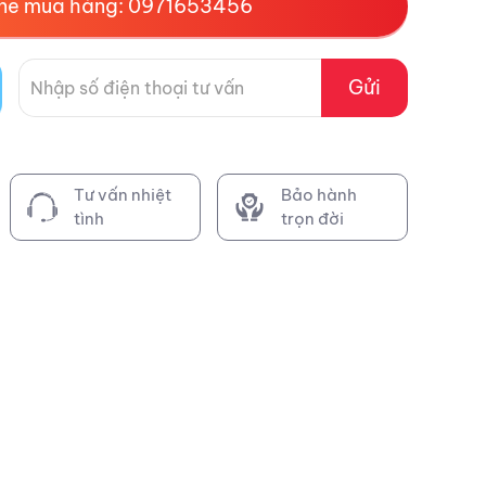
ine mua hàng: 0971653456
Gửi
Tư vấn nhiệt
Bảo hành
tình
trọn đời