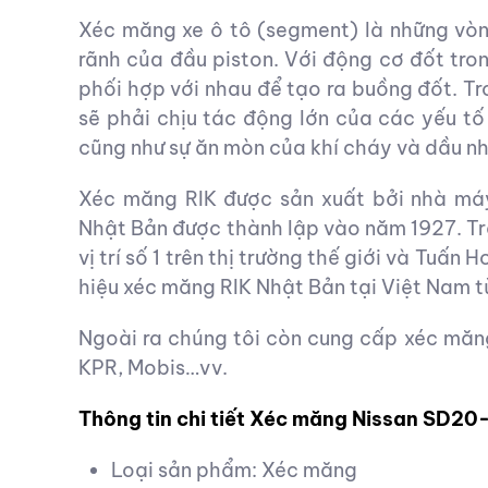
Xéc măng xe ô tô (segment) là những vòn
rãnh của đầu piston. Với động cơ đốt tro
phối hợp với nhau để tạo ra buồng đốt. Tr
sẽ phải chịu tác động lớn của các yếu tố 
cũng như sự ăn mòn của khí cháy và dầu n
Xéc măng RIK được sản xuất bởi nhà máy
Nhật Bản được thành lập vào năm 1927. Tr
vị trí số 1 trên thị trường thế giới và Tuấ
hiệu xéc măng RIK Nhật Bản tại Việt Nam 
Ngoài ra chúng tôi còn cung cấp xéc măn
KPR, Mobis…vv.
Thông tin chi tiết Xéc măng Nissan SD20
Loại sản phẩm: Xéc măng