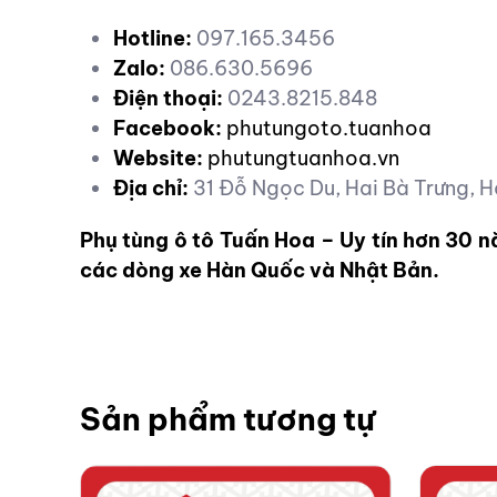
Hotline:
097.165.3456
Zalo:
086.630.5696
Điện thoại:
0243.8215.848
Facebook:
phutungoto.tuanhoa
Website:
phutungtuanhoa.vn
Địa chỉ:
31 Đỗ Ngọc Du, Hai Bà Trưng, H
Phụ tùng ô tô Tuấn Hoa – Uy tín hơn 30 
các dòng xe Hàn Quốc và Nhật Bản.
Sản phẩm tương tự