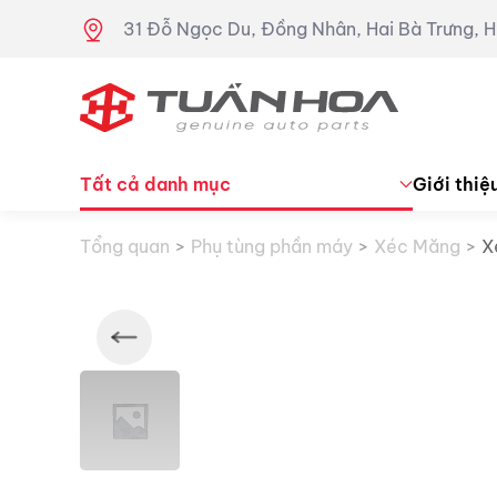
31 Đỗ Ngọc Du, Đồng Nhân, Hai Bà Trưng, H
Skip to main content
Tất cả danh mục
Giới thiệ
Tổng quan
Phụ tùng phần máy
Xéc Măng
X