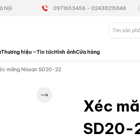
à Nội
0971653456 - 02438215848
Tìm
kiếm:
u
Thương hiệu
Tin tức
Hình ảnh
Cửa hàng
éc măng Nissan SD20-22
Xéc mă
SD20-