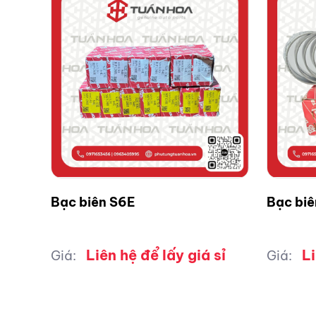
Bạc biên S6E
Bạc bi
Liên hệ để lấy giá sỉ
Li
Giá:
Giá: