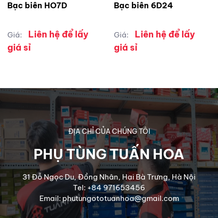
Bạc biên HO7D
Bạc biên 6D24
Liên hệ để lấy
Liên hệ để lấy
Giá:
Giá:
giá sỉ
giá sỉ
ĐỊA CHỈ CỦA CHÚNG TÔI
PHỤ TÙNG TUẤN HOA
31 Đỗ Ngọc Du, Đồng Nhân, Hai Bà Trưng, Hà Nội
Tel: +84 971653456
Email: phutungototuanhoa@gmail.com