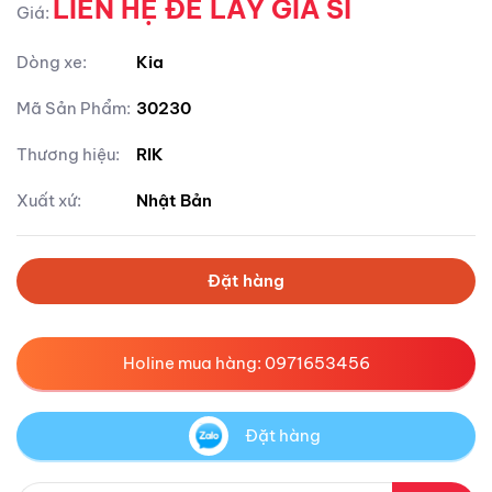
LIÊN HỆ ĐỂ LẤY GIÁ SỈ
Giá:
Dòng xe:
Kia
Mã Sản Phẩm:
30230
Thương hiệu:
RIK
Xuất xứ:
Nhật Bản
Đặt hàng
Holine mua hàng: 0971653456
Đặt hàng