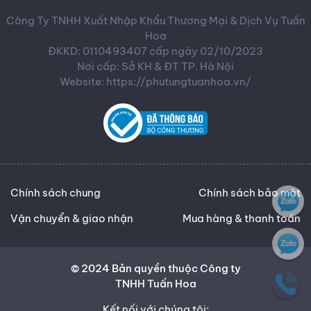
Công Ty TNHH Xuất Nhập Khẩu Thương Mại & Dịch Vụ Tuấn
Hoa
ĐKKD: 0110493407 cấp ngày 02/10/2023
Nơi cấp: Sở KH & ĐT TP. Hà Nội
Website: https://phutungtuanhoa.vn/
Chính sách chung
Chính sách bảo mật
Vận chuyển & giao nhận
Mua hàng & thanh toán
© 2024 Bản quyền thuộc Công ty
TNHH Tuấn Hoa
Kết nối với chúng tôi: