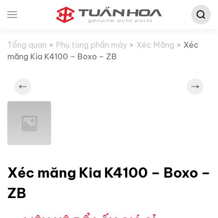
Tìm
Skip to main content
kiếm:
Tổng quan
Phụ tùng phần máy
Xéc Măng
Xéc
măng Kia K4100 – Boxo – ZB
Xéc măng Kia K4100 – Boxo –
ZB