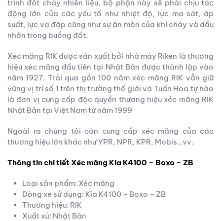
trình đốt cháy nhiên liệu, bộ phận này sẽ phải chịu tác
động lớn của các yếu tố như nhiệt độ, lực ma sát, áp
suất, lực va đập cũng như sự ăn mòn của khí cháy và dầu
nhờn trong buồng đốt.
Xéc măng RIK được sản xuất bởi nhà máy Riken là thương
hiệu xéc măng đầu tiên tại Nhật Bản được thành lập vào
năm 1927. Trải qua gần 100 năm xéc măng RIK vẫn giữ
vững vị trí số 1 trên thị trường thế giới và Tuấn Hoa tự hào
là đơn vị cung cấp độc quyền thương hiệu xéc măng RIK
Nhật Bản tại Việt Nam từ năm 1999
Ngoài ra chúng tôi còn cung cấp xéc măng của các
thương hiệu lớn khác như YPR, NPR, KPR, Mobis…vv.
Thông tin chi tiết Xéc măng Kia K4100 – Boxo – ZB
Loại sản phẩm: Xéc măng
Dòng xe sử dụng: Kia K4100 – Boxo – ZB
Thương hiệu: RIK
Xuất xứ: Nhật Bản