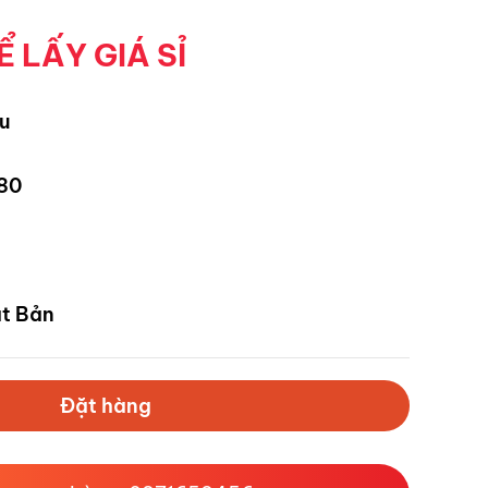
Ể LẤY GIÁ SỈ
zu
80
t Bản
Đặt hàng