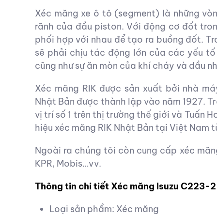
Xéc măng xe ô tô (segment) là những vòn
rãnh của đầu piston. Với động cơ đốt tro
phối hợp với nhau để tạo ra buồng đốt. Tr
sẽ phải chịu tác động lớn của các yếu tố 
cũng như sự ăn mòn của khí cháy và dầu n
Xéc măng RIK được sản xuất bởi nhà máy
Nhật Bản được thành lập vào năm 1927. Tr
vị trí số 1 trên thị trường thế giới và Tuấ
hiệu xéc măng RIK Nhật Bản tại Việt Nam 
Ngoài ra chúng tôi còn cung cấp xéc măn
KPR, Mobis…vv.
Thông tin chi tiết Xéc măng Isuzu C223-2
Loại sản phẩm: Xéc măng