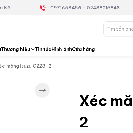
à Nội
0971653456 - 02438215848
Tìm
kiếm:
u
Thương hiệu
Tin tức
Hình ảnh
Cửa hàng
éc măng Isuzu C223-2
Xéc mă
2