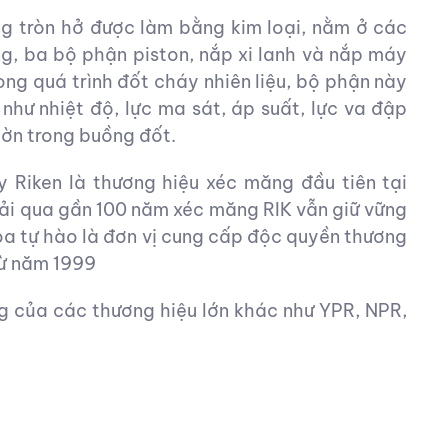
g tròn hở được làm bằng kim loại, nằm ở các
ng, ba bộ phận piston, nắp xi lanh và nắp máy
ong quá trình đốt cháy nhiên liệu, bộ phận này
như nhiệt độ, lực ma sát, áp suất, lực va đập
hờn trong buồng đốt.
 Riken là thương hiệu xéc măng đầu tiên tại
ải qua gần 100 năm xéc măng RIK vẫn giữ vững
n Hoa tự hào là đơn vị cung cấp độc quyền thương
từ năm 1999
g của các thương hiệu lớn khác như YPR, NPR,