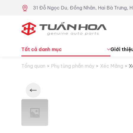
31 Đỗ Ngọc Du, Đồng Nhân, Hai Bà Trưng, H
Skip to main content
Tất cả danh mục
Giới thiệ
Tổng quan
Phụ tùng phần máy
Xéc Măng
X