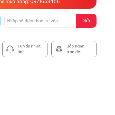
ine mua hàng: 0971653456
Gửi
Tư vấn nhiệt
Bảo hành
tình
trọn đời