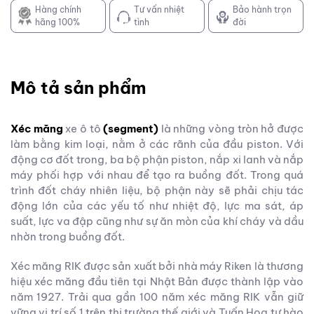
Hàng chính
Tư vấn nhiệt
Bảo hành trọn
hãng 100%
tình
đời
Mô tả sản phẩm
Xéc măng
xe ô tô
(segment)
là những vòng tròn hở được
làm bằng kim loại, nằm ở các rãnh của đầu piston. Với
động cơ đốt trong, ba bộ phận piston, nắp xi lanh và nắp
máy phối hợp với nhau để tạo ra buồng đốt. Trong quá
trình đốt cháy nhiên liệu, bộ phận này sẽ phải chịu tác
động lớn của các yếu tố như nhiệt độ, lực ma sát, áp
suất, lực va đập cũng như sự ăn mòn của khí cháy và dầu
nhờn trong buồng đốt.
Xéc măng RIK được sản xuất bởi nhà máy Riken là thương
hiệu xéc măng đầu tiên tại Nhật Bản được thành lập vào
năm 1927. Trải qua gần 100 năm xéc măng RIK vẫn giữ
vững vị trí số 1 trên thị trường thế giới và Tuấn Hoa tự hào