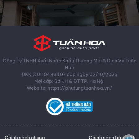
Công Ty TNHH Xuất Nhập Khẩu Thương Mại & Dịch Vụ Tuấn
Hoa
ĐKKD: 0110493407 cấp ngày 02/10/2023
Nơi cấp: Sở KH & ĐT TP. Hà Nội
Website: https://phutungtuanhoa.vn/
Chính sách chung
Chính sách bảo mật