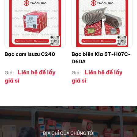
Bạc cam Isuzu C240
Bạc biên Kia 5T-H07C-
D6DA
Liên hệ để lấy
Liên hệ để lấy
Giá:
Giá:
giá sỉ
giá sỉ
ĐỊA CHỈ CỦA CHÚNG TÔI