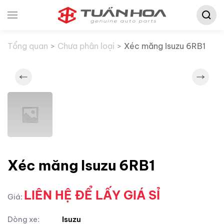
Tìm
Skip to main content
kiếm:
Tổng quan
Chưa phân loại
Xéc măng Isuzu 6RB1
Xéc măng Isuzu 6RB1
LIÊN HỆ ĐỂ LẤY GIÁ SỈ
Giá:
Dòng xe:
Isuzu