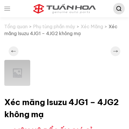
Tìm
Skip to main content
kiếm:
Tổng quan
Phụ tùng phần máy
Xéc Măng
Xéc
măng Isuzu 4JG1 – 4JG2 không mạ
Xéc măng Isuzu 4JG1 – 4JG2
không mạ