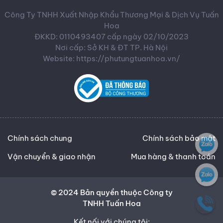
Công Ty TNHH Xuất Nhập Khẩu Thương Mại & Dịch Vụ Tuấn
Hoa
ĐKKD: 0110493407 cấp ngày 02/10/2023
Nơi cấp: Sở KH & ĐT TP. Hà Nội
Website: https://phutungtuanhoa.vn/
Chính sách chung
Chính sách bảo mật
Vận chuyển & giao nhận
Mua hàng & thanh toán
© 2024 Bản quyền thuộc Công ty
TNHH Tuấn Hoa
Kết nối với chúng tôi: