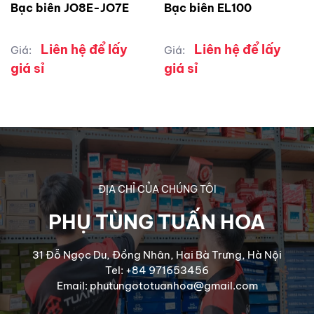
Bạc biên JO8E-JO7E
Bạc biên EL100
Liên hệ để lấy
Liên hệ để lấy
Giá:
Giá:
giá sỉ
giá sỉ
ĐỊA CHỈ CỦA CHÚNG TÔI
PHỤ TÙNG TUẤN HOA
31 Đỗ Ngọc Du, Đồng Nhân, Hai Bà Trưng, Hà Nội
Tel: +84 971653456
Email: phutungototuanhoa@gmail.com