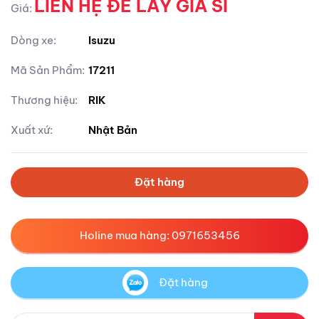
LIÊN HỆ ĐỂ LẤY GIÁ SỈ
Giá:
Dòng xe:
Isuzu
Mã Sản Phẩm:
17211
Thương hiệu:
RIK
Xuất xứ:
Nhật Bản
Đặt hàng
Holine mua hàng: 0971653456
Đặt hàng