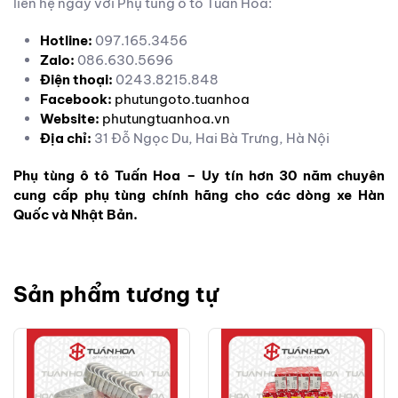
liên hệ ngay với Phụ tùng ô tô Tuấn Hoa:
Hotline:
097.165.3456
Zalo:
086.630.5696
Điện thoại:
0243.8215.848
Facebook:
phutungoto.tuanhoa
Website:
phutungtuanhoa.vn
Địa chỉ:
31 Đỗ Ngọc Du, Hai Bà Trưng, Hà Nội
Phụ tùng ô tô Tuấn Hoa – Uy tín hơn 30 năm chuyên
cung cấp phụ tùng chính hãng cho các dòng xe Hàn
Quốc và Nhật Bản.
Sản phẩm tương tự