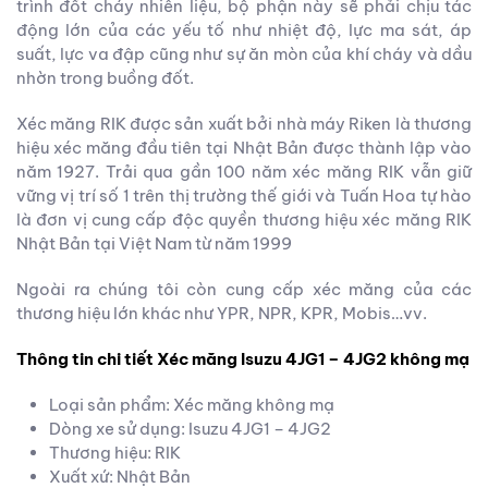
trình đốt cháy nhiên liệu, bộ phận này sẽ phải chịu tác
động lớn của các yếu tố như nhiệt độ, lực ma sát, áp
suất, lực va đập cũng như sự ăn mòn của khí cháy và dầu
nhờn trong buồng đốt.
Xéc măng RIK được sản xuất bởi nhà máy Riken là thương
hiệu xéc măng đầu tiên tại Nhật Bản được thành lập vào
năm 1927. Trải qua gần 100 năm xéc măng RIK vẫn giữ
vững vị trí số 1 trên thị trường thế giới và Tuấn Hoa tự hào
là đơn vị cung cấp độc quyền thương hiệu xéc măng RIK
Nhật Bản tại Việt Nam từ năm 1999
Ngoài ra chúng tôi còn cung cấp xéc măng của các
thương hiệu lớn khác như YPR, NPR, KPR, Mobis…vv.
Thông tin chi tiết Xéc măng Isuzu 4JG1 – 4JG2 không mạ
Loại sản phẩm: Xéc măng không mạ
Dòng xe sử dụng: Isuzu 4JG1 – 4JG2
Thương hiệu: RIK
Xuất xứ: Nhật Bản