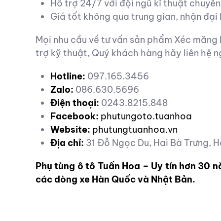
Hỗ trợ 24/7 với đội ngũ kĩ thuật chuyên
Giá tốt không qua trung gian, nhận đại l
Mọi nhu cầu về tư vấn sản phẩm Xéc măng H
trợ kỹ thuật, Quý khách hàng hãy liên hệ n
Hotline:
097.165.3456
Zalo:
086.630.5696
Điện thoại:
0243.8215.848
Facebook:
phutungoto.tuanhoa
Website:
phutungtuanhoa.vn
Địa chỉ:
31 Đỗ Ngọc Du, Hai Bà Trưng, H
Phụ tùng ô tô Tuấn Hoa – Uy tín hơn 30 
các dòng xe Hàn Quốc và Nhật Bản.