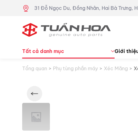
31 Đỗ Ngọc Du, Đồng Nhân, Hai Bà Trưng, H
Skip to main content
Tất cả danh mục
Giới thiệ
Tổng quan
Phụ tùng phần máy
Xéc Măng
X