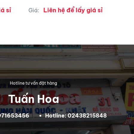
á sỉ
Liên hệ để lấy giá sỉ
Giá:
Hotline tư vấn đặt hàng
Tuấn Hoa
0971653456
Hotline: 02438215848