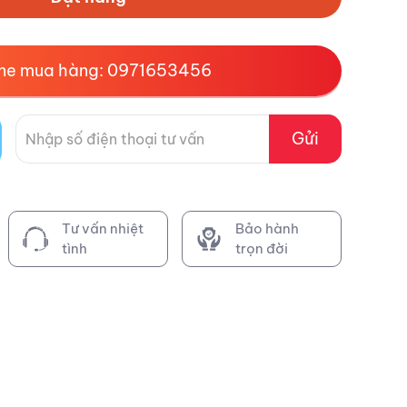
ine mua hàng: 0971653456
Gửi
Tư vấn nhiệt
Bảo hành
tình
trọn đời