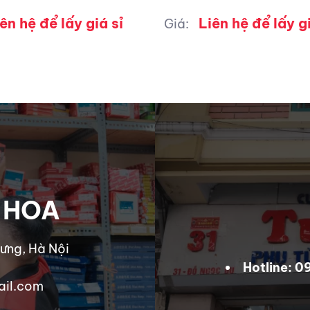
ên hệ để lấy giá sỉ
Liên hệ để lấy gi
Giá:
 HOA
ưng, Hà Nội
Hotline: 
ail.com