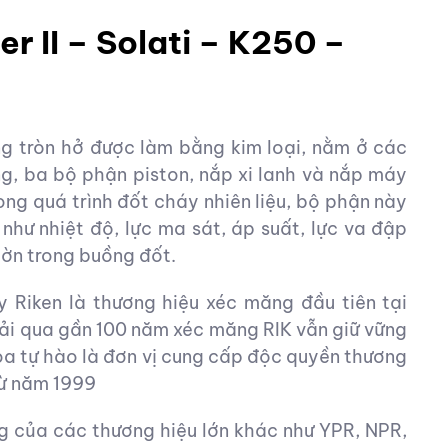
r II – Solati – K250 –
g tròn hở được làm bằng kim loại, nằm ở các
ng, ba bộ phận piston, nắp xi lanh và nắp máy
ong quá trình đốt cháy nhiên liệu, bộ phận này
như nhiệt độ, lực ma sát, áp suất, lực va đập
hờn trong buồng đốt.
 Riken là thương hiệu xéc măng đầu tiên tại
ải qua gần 100 năm xéc măng RIK vẫn giữ vững
n Hoa tự hào là đơn vị cung cấp độc quyền thương
từ năm 1999
g của các thương hiệu lớn khác như YPR, NPR,