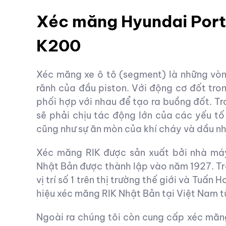
Xéc măng Hyundai Porte
K200
Xéc măng xe ô tô (segment) là những vòn
rãnh của đầu piston. Với động cơ đốt tro
phối hợp với nhau để tạo ra buồng đốt. Tr
sẽ phải chịu tác động lớn của các yếu tố 
cũng như sự ăn mòn của khí cháy và dầu n
Xéc măng RIK được sản xuất bởi nhà máy
Nhật Bản được thành lập vào năm 1927. Tr
vị trí số 1 trên thị trường thế giới và Tuấ
hiệu xéc măng RIK Nhật Bản tại Việt Nam 
Ngoài ra chúng tôi còn cung cấp xéc măn