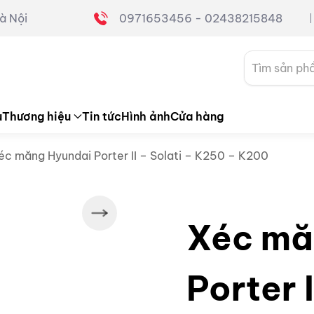
à Nội
0971653456 - 02438215848
Tìm
kiếm:
u
Thương hiệu
Tin tức
Hình ảnh
Cửa hàng
éc măng Hyundai Porter II – Solati – K250 – K200
Xéc mă
Porter I