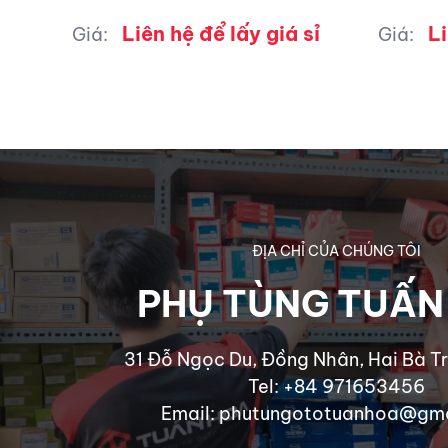
Liên hệ để lấy giá sỉ
Li
Giá:
Giá:
ĐỊA CHỈ CỦA CHÚNG TÔI
PHỤ TÙNG TUẤN
31 Đỗ Ngọc Du, Đồng Nhân, Hai Bà Tr
Tel: +84 971653456
Email: phutungototuanhoa@gm