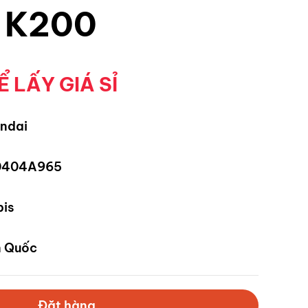
 K200
Ể LẤY GIÁ SỈ
ndai
0404A965
is
 Quốc
Đặt hàng