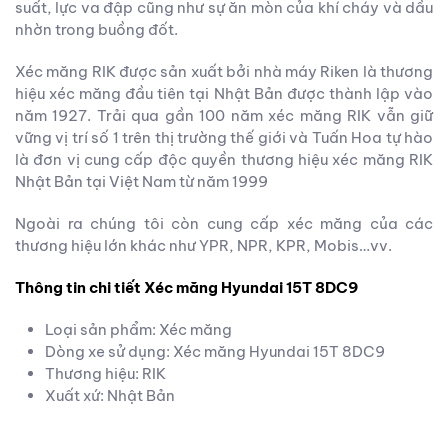
suất, lực va đập cũng như sự ăn mòn của khí cháy và dầu
nhờn trong buồng đốt.
Xéc măng RIK được sản xuất bởi nhà máy Riken là thương
hiệu xéc măng đầu tiên tại Nhật Bản được thành lập vào
năm 1927. Trải qua gần 100 năm xéc măng RIK vẫn giữ
vững vị trí số 1 trên thị trường thế giới và Tuấn Hoa tự hào
là đơn vị cung cấp độc quyền thương hiệu xéc măng RIK
Nhật Bản tại Việt Nam từ năm 1999
Ngoài ra chúng tôi còn cung cấp xéc măng của các
thương hiệu lớn khác như YPR, NPR, KPR, Mobis…vv.
Thông tin chi tiết Xéc măng Hyundai 15T 8DC9
Loại sản phẩm: Xéc măng
Dòng xe sử dụng: Xéc măng Hyundai 15T 8DC9
Thương hiệu: RIK
Xuất xứ: Nhật Bản