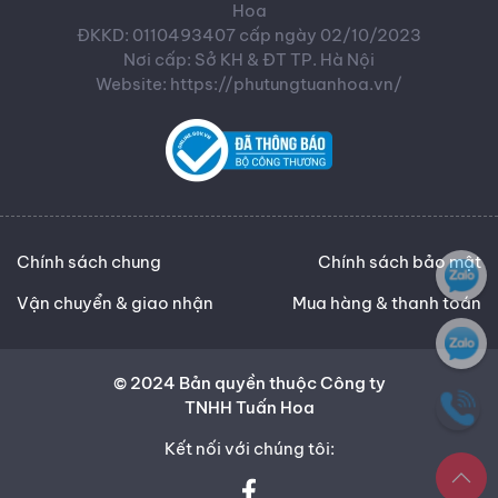
Hoa
ĐKKD: 0110493407 cấp ngày 02/10/2023
Nơi cấp: Sở KH & ĐT TP. Hà Nội
Website: https://phutungtuanhoa.vn/
Chính sách chung
Chính sách bảo mật
Vận chuyển & giao nhận
Mua hàng & thanh toán
© 2024 Bản quyền thuộc Công ty
TNHH Tuấn Hoa
Kết nối với chúng tôi: