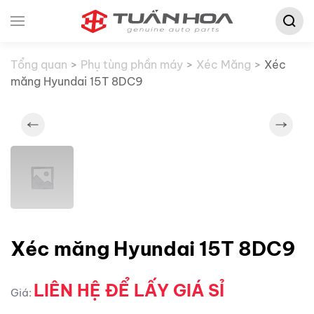
Tìm
Skip to main content
kiếm:
Tổng quan
Phụ tùng phần máy
Xéc Măng
Xéc
măng Hyundai 15T 8DC9
Xéc măng Hyundai 15T 8DC9
LIÊN HỆ ĐỂ LẤY GIÁ SỈ
Giá: