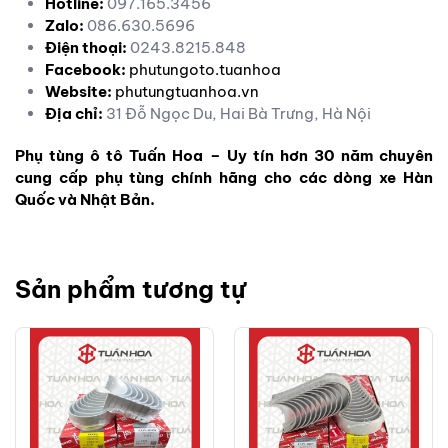
Hotline:
097.165.3456
Zalo:
086.630.5696
Điện thoại:
0243.8215.848
Facebook:
phutungoto.tuanhoa
Website:
phutungtuanhoa.vn
Địa chỉ:
31 Đỗ Ngọc Du, Hai Bà Trưng, Hà Nội
Phụ tùng ô tô Tuấn Hoa – Uy tín hơn 30 năm chuyên
cung cấp phụ tùng chính hãng cho các dòng xe Hàn
Quốc và Nhật Bản.
Sản phẩm tương tự