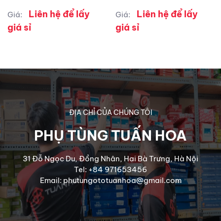
Liên hệ để lấy
Liên hệ để lấy
Giá:
Giá:
giá sỉ
giá sỉ
ĐỊA CHỈ CỦA CHÚNG TÔI
PHỤ TÙNG TUẤN HOA
31 Đỗ Ngọc Du, Đồng Nhân, Hai Bà Trưng, Hà Nội
Tel: +84 971653456
Email: phutungototuanhoa@gmail.com