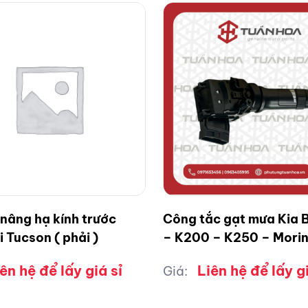
âng hạ kính trước
Công tắc gạt mưa Kia B
 Tucson ( phải )
– K200 – K250 – Mori
ên hệ để lấy giá sỉ
Liên hệ để lấy gi
Giá: