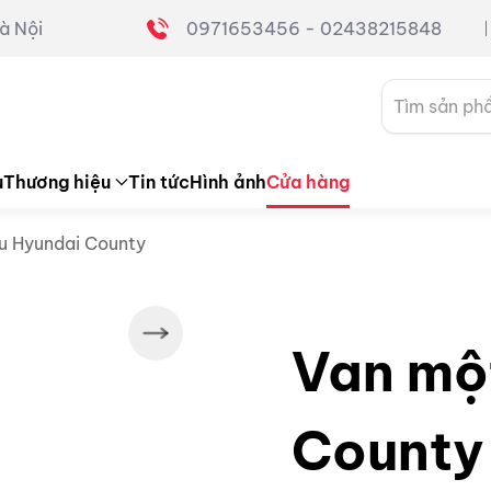
à Nội
0971653456 - 02438215848
Tìm
kiếm:
u
Thương hiệu
Tin tức
Hình ảnh
Cửa hàng
u Hyundai County
Van mộ
County