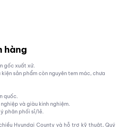
h hàng
 gốc xuất xứ.
ều kiện sản phẩm còn nguyên tem mác, chưa
n quốc.
 nghiệp và giàu kinh nghiệm.
ý phân phối sỉ/lẻ.
chiều Hyundai County và hỗ trợ kỹ thuật, Quý