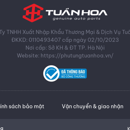
Ty TNHH Xuất Nhập Khẩu Thương Mại & Dịch Vụ Tu
ĐKKD: 0110493407 cấp ngày 02/10/2023
Nơi cấp: Sở KH & ĐT TP. Hà Nội
Website: https://phutungtuanhoa.vn/
ính sách bảo mật
Vận chuyển & giao nhận
oa
K