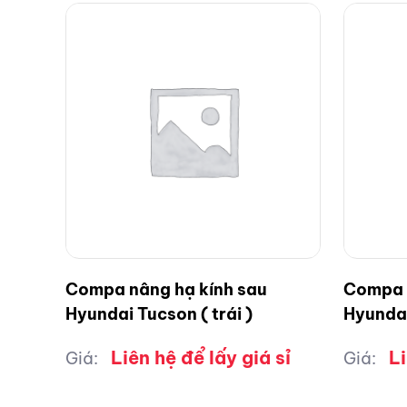
Compa nâng hạ kính sau
Compa n
Hyundai Tucson ( trái )
Hyundai
Liên hệ để lấy giá sỉ
Li
Giá:
Giá: