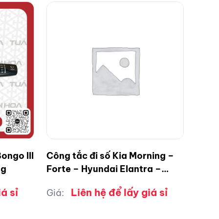
ongo III
Công tắc đi số Kia Morning –
ng
Forte – Hyundai Elantra –
Avante – Grand I10
á sỉ
Liên hệ để lấy giá sỉ
Giá: