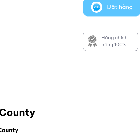
Đặt hàng
Hàng chính
hãng 100%
 County
i County