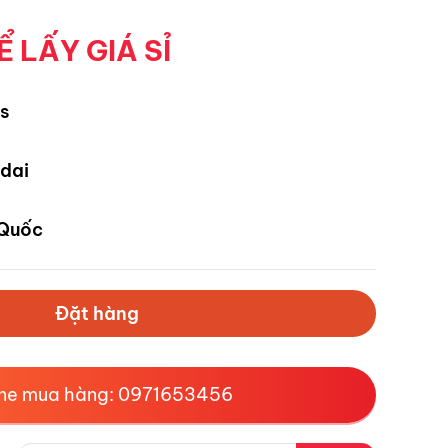
Ể LẤY GIÁ SỈ
s
dai
Quốc
Đặt hàng
ine mua hàng: 0971653456