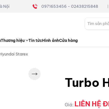
à Nội
0971653456 - 02438215848
Tìm
kiếm:
u
Thương hiệu
Tin tức
Hình ảnh
Cửa hàng
 Hyundai Starex
Turbo 
LIÊN HỆ Đ
Giá: