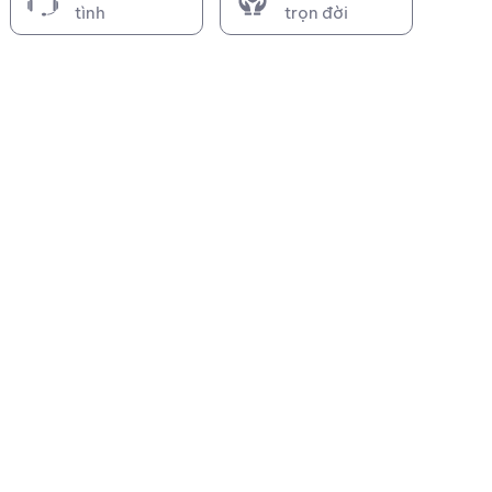
tình
trọn đời
Turbo Hyundai Starex