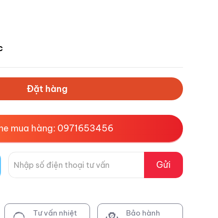
c
Đặt hàng
ine mua hàng: 0971653456
Gửi
Tư vấn nhiệt
Bảo hành