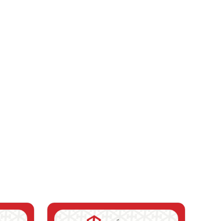
LIÊN HỆ ĐỂ LẤY GIÁ SỈ
Giá:
Dòng xe:
Hyundai
Xuất xứ:
Hàn Quốc
Holine mua hàng: 0971653456