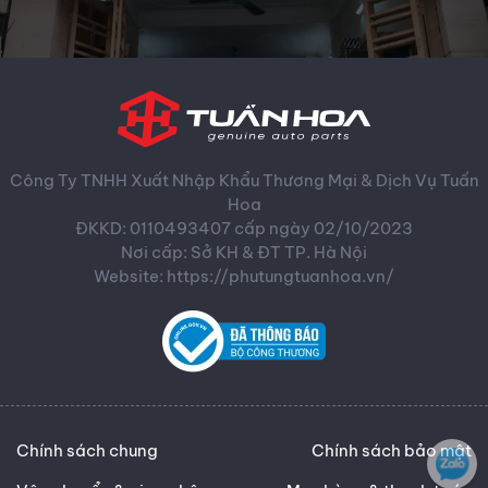
Công Ty TNHH Xuất Nhập Khẩu Thương Mại & Dịch Vụ Tuấn
Hoa
ĐKKD: 0110493407 cấp ngày 02/10/2023
Nơi cấp: Sở KH & ĐT TP. Hà Nội
Website: https://phutungtuanhoa.vn/
Chính sách chung
Chính sách bảo mật