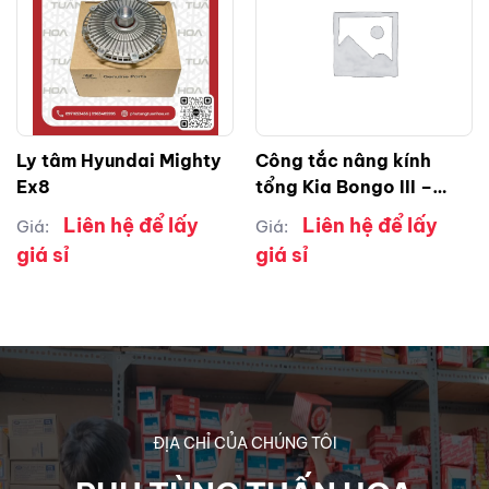
Ly tâm Hyundai Mighty
Công tắc nâng kính
Ex8
tổng Kia Bongo III –
K250 – K200 RH ( phải )
Liên hệ để lấy
Liên hệ để lấy
Giá:
Giá:
giá sỉ
giá sỉ
ĐỊA CHỈ CỦA CHÚNG TÔI