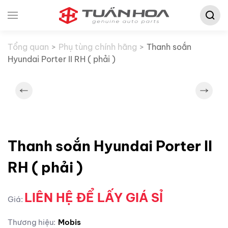
Tìm
Skip to main content
kiếm:
Tổng quan
Phụ tùng chính hãng
Thanh soắn
Hyundai Porter II RH ( phải )
Thanh soắn Hyundai Porter II
RH ( phải )
LIÊN HỆ ĐỂ LẤY GIÁ SỈ
Giá:
Thương hiệu:
Mobis