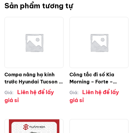
Sản phẩm tương tự
Compa nâng hạ kính
Công tắc đi số Kia
trước Hyundai Tucson (
Morning – Forte –
phải )
Hyundai Elantra –
Liên hệ để lấy
Liên hệ để lấy
Giá:
Giá:
Avante – Grand I10
giá sỉ
giá sỉ