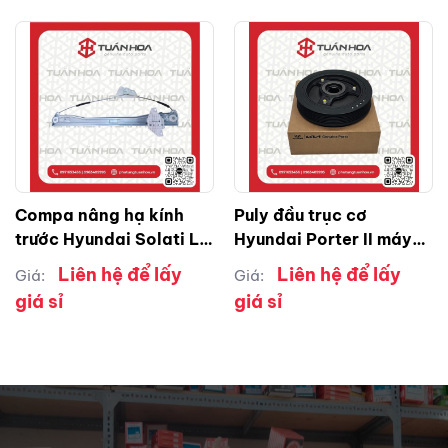
Compa nâng hạ kính
Puly đầu trục cơ
trước Hyundai Solati LH
Hyundai Porter II máy
( trái )
133 – Solati – Ex8
Liên hệ để lấy
Liên hệ để lấy
Giá:
Giá:
giá sỉ
giá sỉ