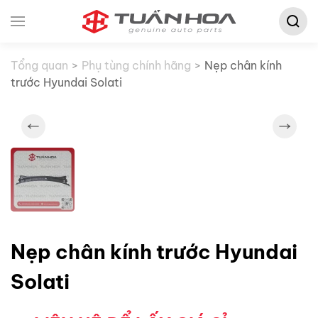
Tìm
Skip to main content
kiếm:
Tổng quan
Phụ tùng chính hãng
Nẹp chân kính
trước Hyundai Solati
Nẹp chân kính trước Hyundai
Solati