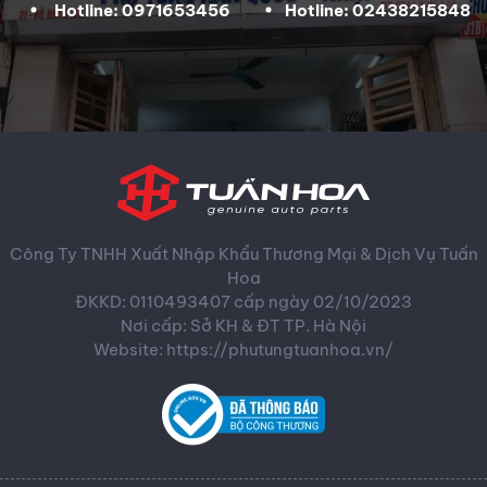
Hotline: 0971653456
Hotline: 02438215848
Công Ty TNHH Xuất Nhập Khẩu Thương Mại & Dịch Vụ Tuấn
Hoa
ĐKKD: 0110493407 cấp ngày 02/10/2023
Nơi cấp: Sở KH & ĐT TP. Hà Nội
Website: https://phutungtuanhoa.vn/