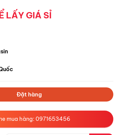
Ể LẤY GIÁ SỈ
sin
Quốc
Đặt hàng
ine mua hàng: 0971653456