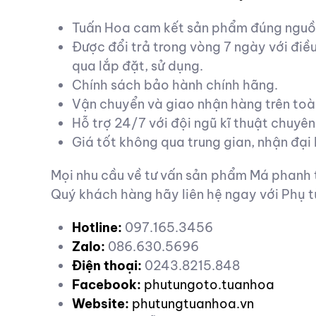
Tuấn Hoa cam kết sản phẩm đúng nguồn
Được đổi trả trong vòng 7 ngày với đi
qua lắp đặt, sử dụng.
Chính sách bảo hành chính hãng.
Vận chuyển và giao nhận hàng trên toà
Hỗ trợ 24/7 với đội ngũ kĩ thuật chuyên
Giá tốt không qua trung gian, nhận đại l
Mọi nhu cầu về tư vấn sản phẩm Má phanh 
Quý khách hàng hãy liên hệ ngay với Phụ t
Hotline:
097.165.3456
Zalo:
086.630.5696
Điện thoại:
0243.8215.848
Facebook:
phutungoto.tuanhoa
Website:
phutungtuanhoa.vn