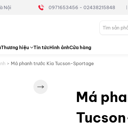
à Nội
0971653456 - 02438215848
Tìm
kiếm:
u
Thương hiệu
Tin tức
Hình ảnh
Cửa hàng
anh
Má phanh trước Kia Tucson-Sportage
Má pha
Tucson