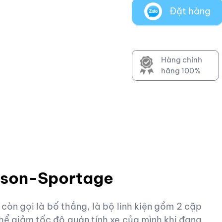
Đặt hàng
Hàng chính
hãng 100%
cson-Sportage
òn gọi là bố thắng, là bộ linh kiện gồm 2 cặp
thể giảm tốc độ quán tính xe của mình khi đang