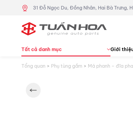
31 Đỗ Ngọc Du, Đồng Nhân, Hai Bà Trưng, H
Skip to main content
Tất cả danh mục
Giới thiệ
Tổng quan
Phụ tùng gầm
Má phanh – đĩa ph