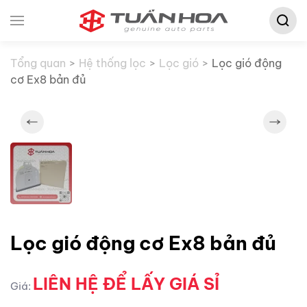
Tìm
Skip to main content
kiếm:
Tổng quan
Hệ thống lọc
Lọc gió
Lọc gió động
cơ Ex8 bản đủ
Lọc gió động cơ Ex8 bản đủ
LIÊN HỆ ĐỂ LẤY GIÁ SỈ
Giá: