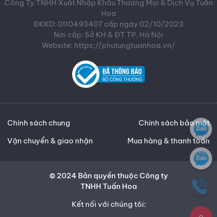
Công Ty TNHH Xuất Nhập Khẩu Thương Mại & Dịch Vụ Tuấn
Hoa
ĐKKD: 0110493407 cấp ngày 02/10/2023
Nơi cấp: Sở KH & ĐT TP. Hà Nội
Website: https://phutungtuanhoa.vn/
Chính sách chung
Chính sách bảo mật
Vận chuyển & giao nhận
Mua hàng & thanh toán
© 2024 Bản quyền thuộc Công ty
TNHH Tuấn Hoa
Kết nối với chúng tôi: