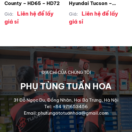
County – HD65 – HD72
Hyundai Tucson –
Santafe – Kia Rondo –
Liên hệ để lấy
Liên hệ để lấy
Giá:
Giá:
Kia Cerato 2015 đến
giá sỉ
giá sỉ
2020
ĐỊA CHỈ CỦA CHÚNG TÔI
PHỤ TÙNG TUẤN HOA
31 Đỗ Ngọc Du, Đồng Nhân, Hai Bà Trưng, Hà Nội
Tel: +84 971653456
Email: phutungototuanhoa@gmail.com