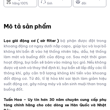
hãng 100%
tình
đời
Mô tả sản phẩm
Lọc gió động cơ ( air filter )
bộ phận được đặt trong
khoang động cơ ngay dưới nắp capo, giúp lọc và loại bỏ
không khí bẩn đi vào hệ thống nhiên liệu, dầu, hệ thống
làm mát và buồng đốt của động cơ. Sau một thời gian
hoạt động, bụi bẩn sẽ bám vào màng lọc gió. Nếu không
được vệ sinh và thay thế định kì, bụi bẩn sẽ lấp đầy các lỗ
thông khí, gây cản trở lượng không khí tiến vào khoang
đốt động cơ. Từ đó, tỉ lệ hòa khí sai lệch làm giảm hiệu
suất động cơ, gây nóng máy và sản sinh muội than trong
buồng đốt.
Tuấn Hoa – Uy tín hơn 30 năm chuyên cung cấp phụ
tùng chính hãng cho các dòng xe Hàn Quốc và Nhật