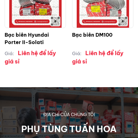
Bạc biên Hyundai
Bạc biên DM100
Porter II-Solati
Liên hệ để lấy
Liên hệ để lấy
Giá:
Giá:
giá sỉ
giá sỉ
ĐỊA CHỈ CỦA CHÚNG TÔI
PHỤ TÙNG TUẤN HOA