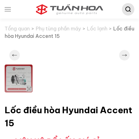
Tìm
Skip to main content
kiếm:
Tổng quan
Phụ tùng phần máy
Lốc lạnh
Lốc điều
hòa Hyundai Accent 15
Lốc điều hòa Hyundai Accent
15