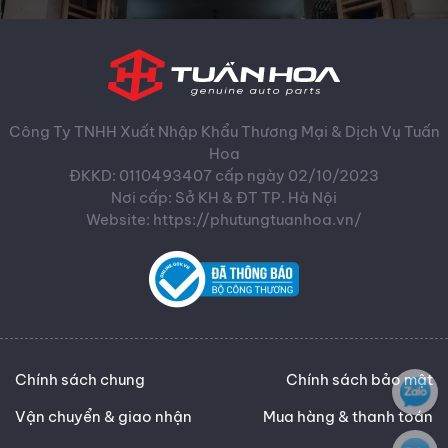
Công Ty TNHH Xuất Nhập Khẩu Thương Mại & Dịch Vụ Tuấn
Hoa
ĐKKD: 0110493407 cấp ngày 02/10/2023
Nơi cấp: Sở KH & ĐT TP. Hà Nội
Website: https://phutungtuanhoa.vn/
Chính sách chung
Chính sách bảo mật
Vận chuyển & giao nhận
Mua hàng & thanh toán