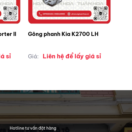
ter II
Gông phanh Kia K2700 LH
á sỉ
Liên hệ để lấy giá sỉ
Giá:
Hotline tư vấn đặt hàng