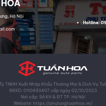
 HOA
ưng, Hà Nội
Hotline: 
ail.com
Ty TNHH Xuất Nhập Khẩu Thương Mại & Dịch Vụ Tu
ĐKKD: 0110493407 cấp ngày 02/10/2023
Nơi cấp: Sở KH & ĐT TP. Hà Nội
Website: https://phutungtuanhoa.vn/