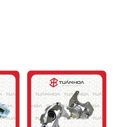
Holine mua hàng: 0971653456