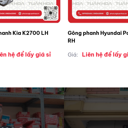
hanh Kia K2700 LH
Gông phanh Hyundai Por
RH
ên hệ để lấy giá sỉ
Liên hệ để lấy gi
Giá: