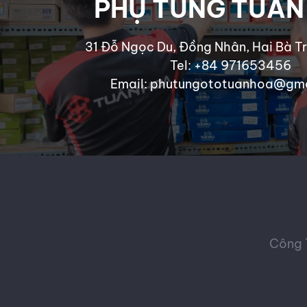
PHỤ TÙNG TUẤN
31 Đỗ Ngọc Du, Đồng Nhân, Hai Bà Tr
Tel: +84 971653456
Email: phutungototuanhoa@gm
Công 