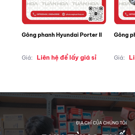
Gông phanh Hyundai Porter II
Gông p
Liên hệ để lấy giá sỉ
Li
Giá:
Giá:
ĐỊA CHỈ CỦA CHÚNG TÔI