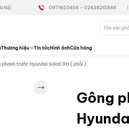
à Nội
0971653456 - 02438215848
Tìm
kiếm:
u
Thương hiệu
Tin tức
Hình ảnh
Cửa hàng
phanh trước Hyundai Solati RH ( phải )
Gông p
Hyundai