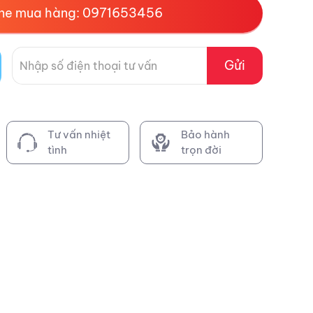
ine mua hàng: 0971653456
Gửi
Tư vấn nhiệt
Bảo hành
tình
trọn đời