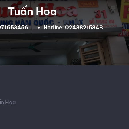
Tuấn Hoa
0971653456
Hotline: 02438215848
ấn Hoa