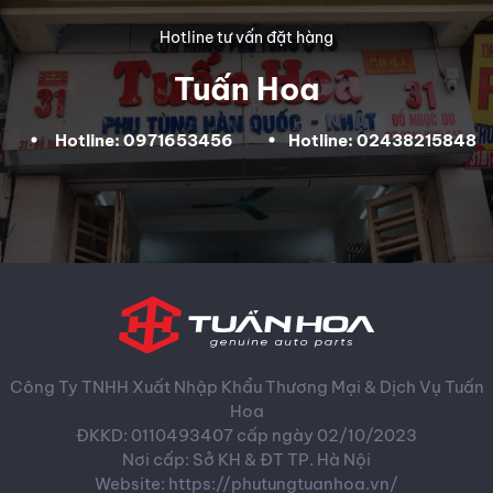
Hotline tư vấn đặt hàng
Tuấn Hoa
Hotline: 0971653456
Hotline: 02438215848
Công Ty TNHH Xuất Nhập Khẩu Thương Mại & Dịch Vụ Tuấn
Hoa
ĐKKD: 0110493407 cấp ngày 02/10/2023
Nơi cấp: Sở KH & ĐT TP. Hà Nội
Website: https://phutungtuanhoa.vn/