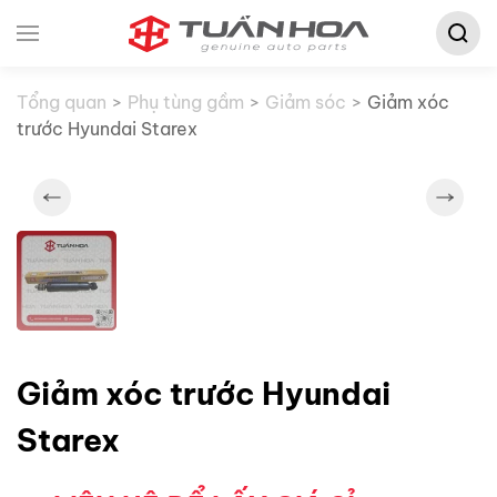
Tìm
Skip to main content
kiếm:
Tổng quan
Phụ tùng gầm
Giảm sóc
Giảm xóc
trước Hyundai Starex
Giảm xóc trước Hyundai
Starex