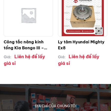
Công tắc nâng kính
Ly tâm Hyundai Mighty
tổng Kia Bongo III –
Ex8
K250 – K200 RH ( phải )
Liên hệ để lấy
Liên hệ để lấy
Giá:
Giá:
giá sỉ
giá sỉ
ĐỊA CHỈ CỦA CHÚNG TÔI