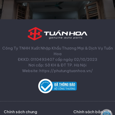
Công Ty TNHH Xuất Nhập Khẩu Thương Mại & Dịch Vụ Tuấn
Hoa
ĐKKD: 0110493407 cấp ngày 02/10/2023
Nơi cấp: Sở KH & ĐT TP. Hà Nội
Website: https://phutungtuanhoa.vn/
Chính sách chung
Chính sách bảo mật