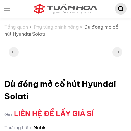
Tìm
Skip to main content
kiếm:
Tổng quan
Phụ tùng chính hãng
Dù đóng mở cổ
hút Hyundai Solati
Dù đóng mở cổ hút Hyundai
Solati
LIÊN HỆ ĐỂ LẤY GIÁ SỈ
Giá:
Thương hiệu:
Mobis