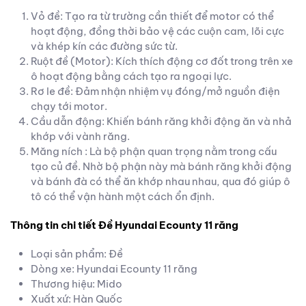
Vỏ đề: Tạo ra từ trường cần thiết để motor có thể
hoạt động, đồng thời bảo vệ các cuộn cam, lõi cực
và khép kín các đường sức từ.
Ruột đề (Motor): Kích thích động cơ đốt trong trên xe
ô hoạt động bằng cách tạo ra ngoại lực.
Rơ le đề: Đảm nhận nhiệm vụ đóng/mở nguồn điện
chạy tới motor.
Cầu dẫn động: Khiến bánh răng khởi động ăn và nhả
khớp với vành răng.
Măng ních : Là bộ phận quan trọng nằm trong cấu
tạo củ đề. Nhờ bộ phận này mà bánh răng khởi động
và bánh đà có thể ăn khớp nhau nhau, qua đó giúp ô
tô có thể vận hành một cách ổn định.
Thông tin chi tiết Đề Hyundai Ecounty 11 răng
Loại sản phẩm: Đề
Dòng xe: Hyundai Ecounty 11 răng
Thương hiệu: Mido
Xuất xứ: Hàn Quốc