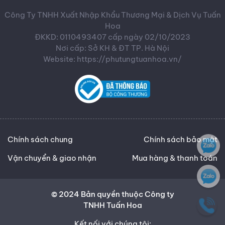
Công Ty TNHH Xuất Nhập Khẩu Thương Mại & Dịch Vụ Tuấn
Hoa
ĐKKD: 0110493407 cấp ngày 02/10/2023
Nơi cấp: Sở KH & ĐT TP. Hà Nội
Website: https://phutungtuanhoa.vn/
Chính sách chung
Chính sách bảo mật
Vận chuyển & giao nhận
Mua hàng & thanh toán
© 2024 Bản quyền thuộc Công ty
TNHH Tuấn Hoa
Kết nối với chúng tôi: