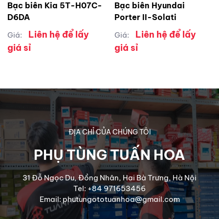
Bạc biên Kia 5T-H07C-
Bạc biên Hyundai
D6DA
Porter II-Solati
Liên hệ để lấy
Liên hệ để lấy
Giá:
Giá:
giá sỉ
giá sỉ
ĐỊA CHỈ CỦA CHÚNG TÔI
PHỤ TÙNG TUẤN HOA
31 Đỗ Ngọc Du, Đồng Nhân, Hai Bà Trưng, Hà Nội
Tel: +84 971653456
Email: phutungototuanhoa@gmail.com