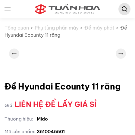
Tìm
Skip to main content
kiếm:
Tổng quan
Phụ tùng phần máy
Đề máy phát
Đề
Hyundai Ecounty 11 răng
Đề Hyundai Ecounty 11 răng
LIÊN HỆ ĐỂ LẤY GIÁ SỈ
Giá:
Thương hiệu:
Mido
Mã sản phẩm:
3610045501