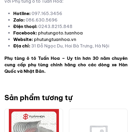
với Phụ tùng ô tô Tuấn Hoa:
Hotline:
097.165.3456
Zalo:
086.630.5696
Điện thoại:
0243.8215.848
Facebook:
phutungoto.tuanhoa
Website:
phutungtuanhoa.vn
Địa chỉ:
31 Đỗ Ngọc Du, Hai Bà Trưng, Hà Nội
Phụ tùng ô tô Tuấn Hoa – Uy tín hơn 30 năm chuyên
cung cấp phụ tùng chính hãng cho các dòng xe Hàn
Quốc và Nhật Bản.
Sản phẩm tương tự