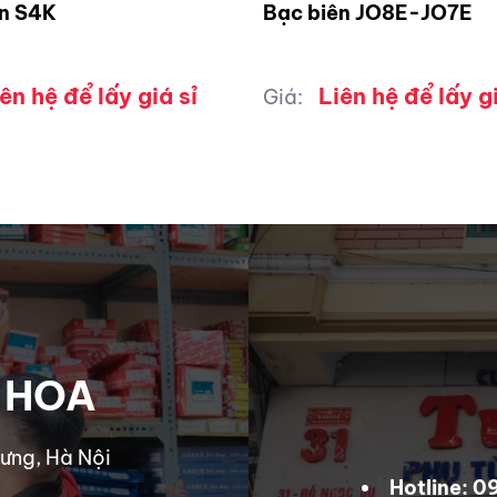
ên S4K
Bạc biên JO8E-JO7E
ên hệ để lấy giá sỉ
Liên hệ để lấy gi
Giá:
 HOA
ưng, Hà Nội
Hotline: 