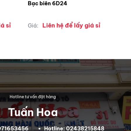
Bạc biên 6D24
á sỉ
Liên hệ để lấy giá sỉ
Giá:
Hotline tư vấn đặt hàng
Tuấn Hoa
0971653456
Hotline: 02438215848