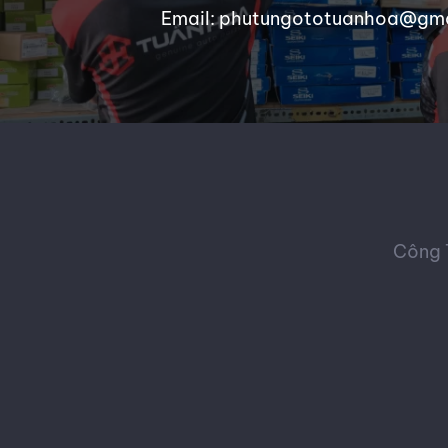
Email: phutungototuanhoa@gm
Công 