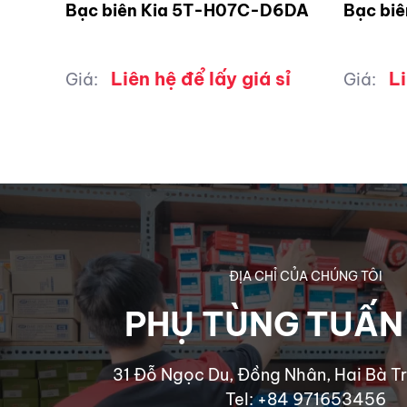
Bạc biên Kia 5T-H07C-D6DA
Bạc bi
Liên hệ để lấy giá sỉ
Li
Giá:
Giá:
ĐỊA CHỈ CỦA CHÚNG TÔI
PHỤ TÙNG TUẤN
31 Đỗ Ngọc Du, Đồng Nhân, Hai Bà Tr
Tel: +84 971653456