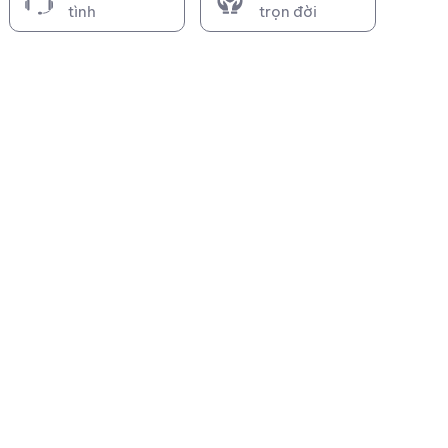
tình
trọn đời
Dây Curoa B56 răng