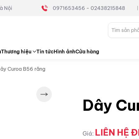
à Nội
0971653456 - 02438215848
Tìm
kiếm:
u
Thương hiệu
Tin tức
Hình ảnh
Cửa hàng
ây Curoa B56 răng
Dây Cu
LIÊN HỆ Đ
Giá: