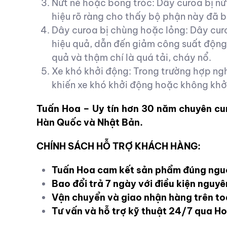
Nứt nẻ hoặc bong tróc: Dây curoa bị nứ
hiệu rõ ràng cho thấy bộ phận này đã b
Dây curoa bị chùng hoặc lỏng: Dây curo
hiệu quả, dẫn đến giảm công suất động
quả và thậm chí là quá tải, cháy nổ.
Xe khó khởi động: Trong trường hợp ng
khiến xe khó khởi động hoặc không khở
Tuấn Hoa – Uy tín hơn 30 năm chuyên cu
Hàn Quốc và Nhật Bản.
CHÍNH SÁCH HỖ TRỢ KHÁCH HÀNG:
Tuấn Hoa cam kết sản phẩm đúng ngu
Bao đổi trả 7 ngày với điều kiện nguy
Vận chuyển và giao nhận hàng trên t
Tư vấn và hỗ trợ kỹ thuật 24/7 qua H