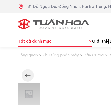
31 Đỗ Ngọc Du, Đồng Nhân, Hai Bà Trưng, H
Skip to main content
Tất cả danh mục
Giới thiệ
Tổng quan
Phụ tùng phần máy
Dây Curoa
D