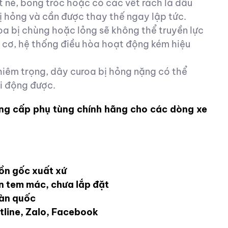
t nẻ, bong tróc hoặc có các vết rách là dấu
ị hỏng và cần được thay thế ngay lập tức.
a bị chùng hoặc lỏng sẽ không thể truyền lực
 cơ, hệ thống điều hòa hoạt động kém hiệu
hiêm trọng, dây curoa bị hỏng nặng có thể
i động được.
ng cấp phụ tùng chính hãng cho các dòng xe
ồn gốc xuất xứ
ên tem mác, chưa lắp đặt
oàn quốc
otline, Zalo, Facebook