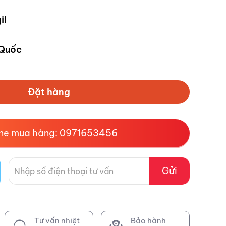
il
Quốc
Đặt hàng
ine mua hàng: 0971653456
Gửi
Tư vấn nhiệt
Bảo hành