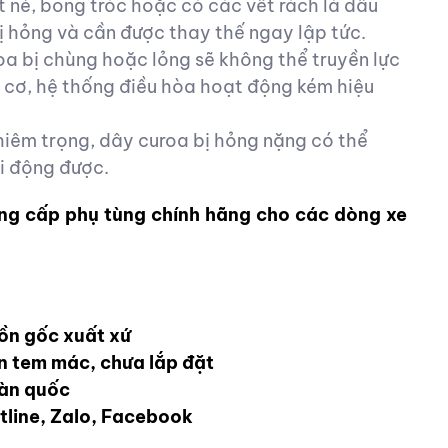
t nẻ, bong tróc hoặc có các vết rách là dấu
ị hỏng và cần được thay thế ngay lập tức.
a bị chùng hoặc lỏng sẽ không thể truyền lực
 cơ, hệ thống điều hòa hoạt động kém hiệu
hiêm trọng, dây curoa bị hỏng nặng có thể
i động được.
ng cấp phụ tùng chính hãng cho các dòng xe
ồn gốc xuất xứ
ên tem mác, chưa lắp đặt
oàn quốc
otline, Zalo, Facebook