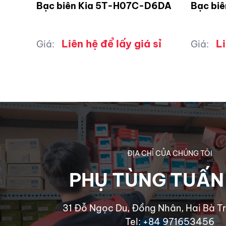
Bạc biên Kia 5T-H07C-D6DA
Bạc bi
Liên hệ để lấy giá sỉ
Li
Giá:
Giá:
ĐỊA CHỈ CỦA CHÚNG TÔI
PHỤ TÙNG TUẤN
31 Đỗ Ngọc Du, Đồng Nhân, Hai Bà Tr
Tel: +84 971653456