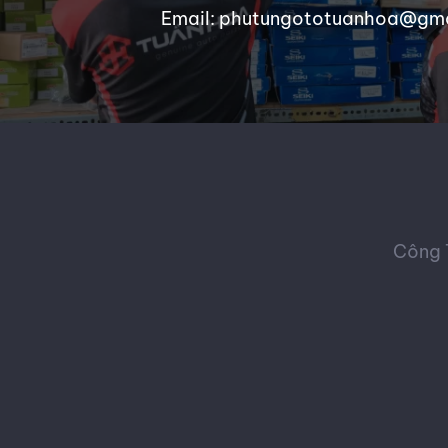
Email: phutungototuanhoa@gm
Công 