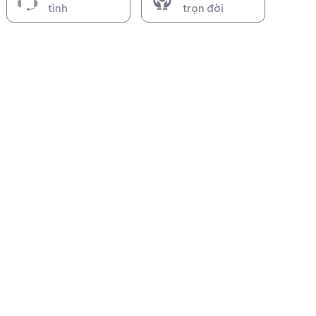
tình
trọn đời
Dây Curoa B53 răng