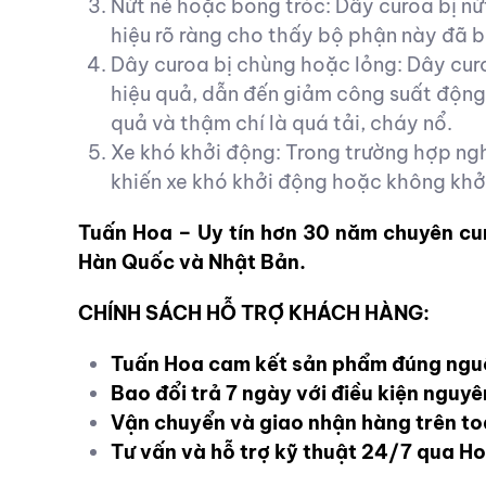
Nứt nẻ hoặc bong tróc: Dây curoa bị nứ
hiệu rõ ràng cho thấy bộ phận này đã b
Dây curoa bị chùng hoặc lỏng: Dây curo
hiệu quả, dẫn đến giảm công suất động
quả và thậm chí là quá tải, cháy nổ.
Xe khó khởi động: Trong trường hợp ng
khiến xe khó khởi động hoặc không khở
Tuấn Hoa – Uy tín hơn 30 năm chuyên cu
Hàn Quốc và Nhật Bản.
CHÍNH SÁCH HỖ TRỢ KHÁCH HÀNG:
Tuấn Hoa cam kết sản phẩm đúng ngu
Bao đổi trả 7 ngày với điều kiện nguy
Vận chuyển và giao nhận hàng trên t
Tư vấn và hỗ trợ kỹ thuật 24/7 qua H