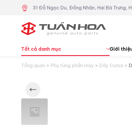
31 Đỗ Ngọc Du, Đồng Nhân, Hai Bà Trưng, H
Skip to main content
Tất cả danh mục
Giới thiệ
Tổng quan
Phụ tùng phần máy
Dây Curoa
D