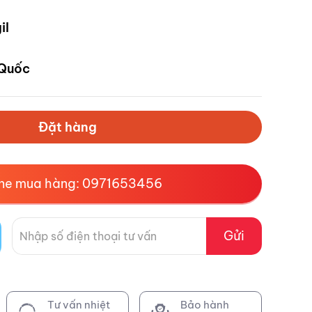
il
Quốc
Đặt hàng
ine mua hàng: 0971653456
Gửi
Tư vấn nhiệt
Bảo hành