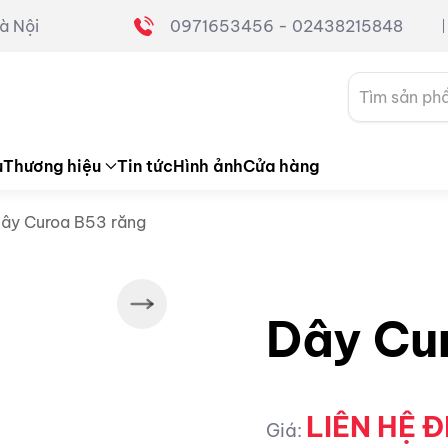
à Nội
0971653456 - 02438215848
Tìm
kiếm:
u
Thương hiệu
Tin tức
Hình ảnh
Cửa hàng
ây Curoa B53 răng
Dây Cu
LIÊN HỆ Đ
Giá: