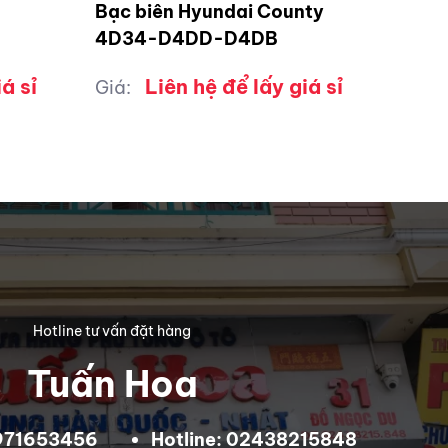
Bạc biên Hyundai County
4D34-D4DD-D4DB
á sỉ
Liên hệ để lấy giá sỉ
Giá:
Hotline tư vấn đặt hàng
Tuấn Hoa
0971653456
Hotline: 02438215848