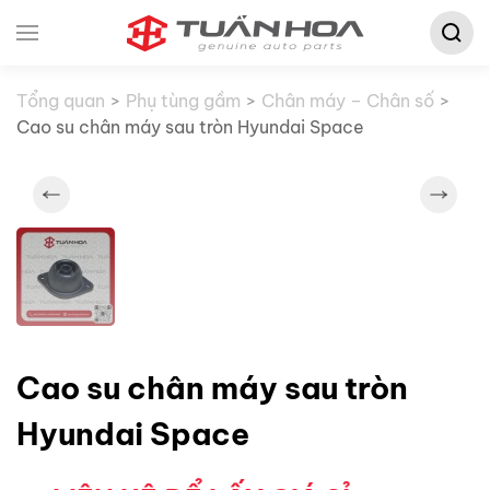
Tìm
Skip to main content
kiếm:
Tổng quan
Phụ tùng gầm
Chân máy – Chân số
Cao su chân máy sau tròn Hyundai Space
Cao su chân máy sau tròn
Hyundai Space