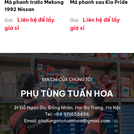
Má phanh trước Mekong
Má phanh sau Kia Pride
1992 Nissan
Liên hệ để lấy
Liên hệ để lấy
Giá:
Giá:
giá sỉ
giá sỉ
ĐỊA CHỈ CỦA CHÚNG TÔI
PHỤ TÙNG TUẤN HOA
31 Đỗ Ngọc Du, Đồng Nhân, Hai Bà Trưng, Hà Nội
Tel: +84 971653456
Email: phutungototuanhoa@gmail.com