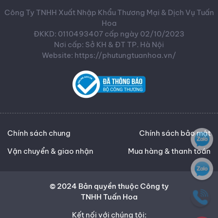
Công Ty TNHH Xuất Nhập Khẩu Thương Mại & Dịch Vụ Tuấn
Hoa
ĐKKD: 0110493407 cấp ngày 02/10/2023
Nơi cấp: Sở KH & ĐT TP. Hà Nội
Website: https://phutungtuanhoa.vn/
Chính sách chung
Chính sách bảo mật
Vận chuyển & giao nhận
Mua hàng & thanh toán
© 2024 Bản quyền thuộc Công ty
TNHH Tuấn Hoa
Kết nối với chúng tôi: