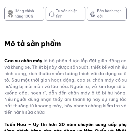
Hàng chính
Tư vấn nhiệt
Bảo hành trọn
hãng 100%
tình
đời
Mô tả sản phẩm
Cao su chân máy
là bộ phận được lắp đặt giữa động cơ
và khung xe. Thiết bị này được sản xuất, thiết kế với nhiều
hình dạng, kích thước nhằm tương thích với đa dạng xe ô
tô. Sau một thời gian hoạt động, cao su chân máy có xu
hướng bị mài mòn và lão hóa. Ngoài ra, vỏ kim loại sẽ bị
xuống cấp, hoen rỉ, dẫn đến chân máy ô tô bị hư hỏng.
Nếu người dùng nhận thấy âm thanh lạ hay sự rung lắc
bất thường từ khoang máy, hãy nhanh chóng kiểm tra và
tiến hành sửa chữa
Tuấn Hoa – Uy tín hơn 30 năm chuyên cung cấp phụ
tùng chính hãng cho các dòng xe Hàn Quốc và Nhật