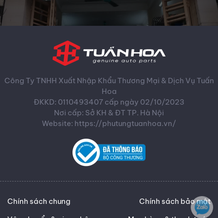
Công Ty TNHH Xuất Nhập Khẩu Thương Mại & Dịch Vụ Tuấn
Hoa
ĐKKD: 0110493407 cấp ngày 02/10/2023
Nơi cấp: Sở KH & ĐT TP. Hà Nội
Website: https://phutungtuanhoa.vn/
Chính sách chung
Chính sách bảo mật