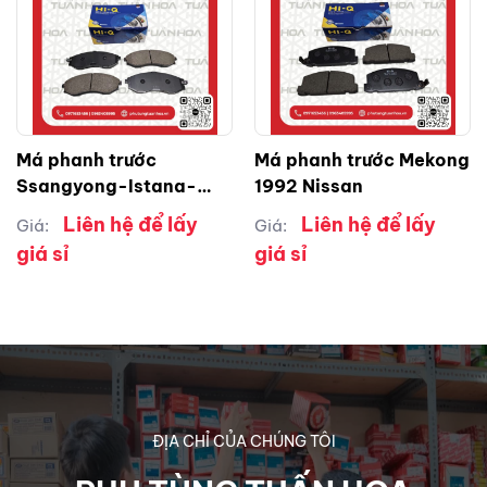
Má phanh trước
Má phanh trước Mekong
Ssangyong-Istana-
1992 Nissan
Mercedes
Liên hệ để lấy
Liên hệ để lấy
Giá:
Giá:
giá sỉ
giá sỉ
ĐỊA CHỈ CỦA CHÚNG TÔI