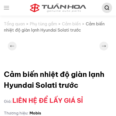
Tìm
Skip to main content
kiếm:
Tổng quan
Phụ tùng gầm
Cảm biến
Cảm biến
nhiệt độ giàn lạnh Hyundai Solati trước
Cảm biến nhiệt độ giàn lạnh
Hyundai Solati trước
LIÊN HỆ ĐỂ LẤY GIÁ SỈ
Giá:
Thương hiệu:
Mobis