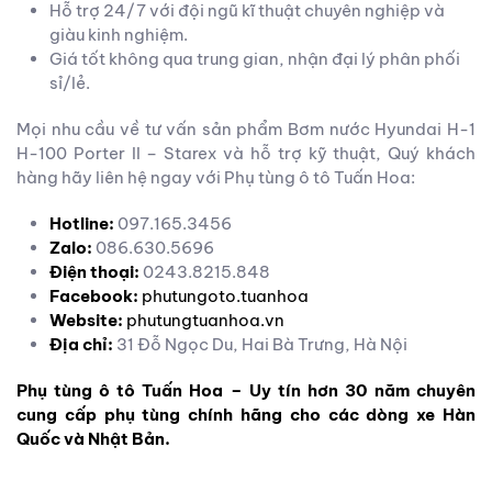
Hỗ trợ 24/7 với đội ngũ kĩ thuật chuyên nghiệp và
giàu kinh nghiệm.
Giá tốt không qua trung gian, nhận đại lý phân phối
sỉ/lẻ.
Mọi nhu cầu về tư vấn sản phẩm Bơm nước Hyundai H-1
H-100 Porter II – Starex và hỗ trợ kỹ thuật, Quý khách
hàng hãy liên hệ ngay với Phụ tùng ô tô Tuấn Hoa:
Hotline:
097.165.3456
Zalo:
086.630.5696
Điện thoại:
0243.8215.848
Facebook:
phutungoto.tuanhoa
Website:
phutungtuanhoa.vn
Địa chỉ:
31 Đỗ Ngọc Du, Hai Bà Trưng, Hà Nội
Phụ tùng ô tô Tuấn Hoa – Uy tín hơn 30 năm chuyên
cung cấp phụ tùng chính hãng cho các dòng xe Hàn
Quốc và Nhật Bản.