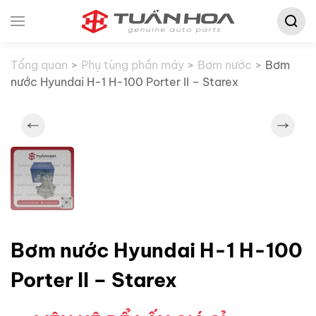
Tìm
Skip to main content
kiếm:
Tổng quan
Phụ tùng phần máy
Bơm nước
Bơm
nước Hyundai H-1 H-100 Porter II – Starex
Bơm nước Hyundai H-1 H-100
Porter II – Starex