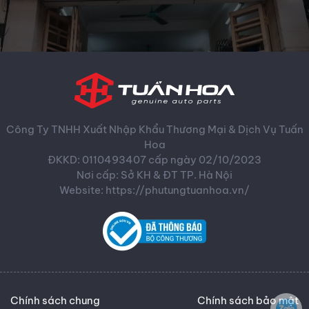
Công Ty TNHH Xuất Nhập Khẩu Thương Mại & Dịch Vụ Tuấn
Hoa
ĐKKD: 0110493407 cấp ngày 02/10/2023
Nơi cấp: Sở KH & ĐT TP. Hà Nội
Website: https://phutungtuanhoa.vn/
Chính sách chung
Chính sách bảo mật