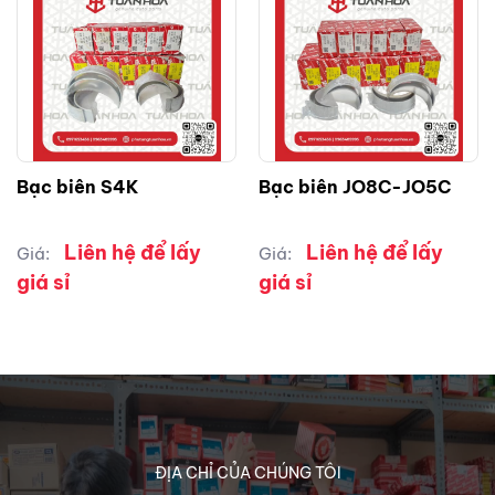
Bạc biên S4K
Bạc biên JO8C-JO5C
Liên hệ để lấy
Liên hệ để lấy
Giá:
Giá:
giá sỉ
giá sỉ
ĐỊA CHỈ CỦA CHÚNG TÔI