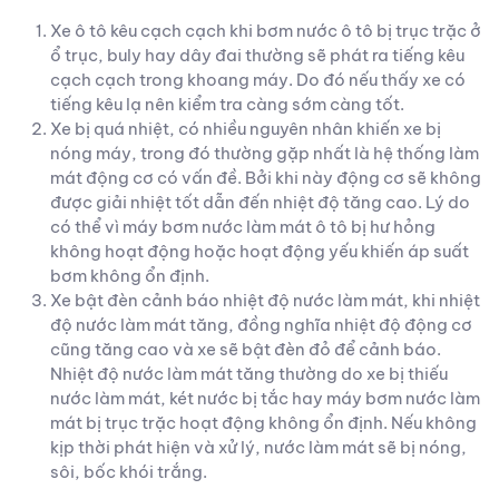
Xe ô tô kêu cạch cạch khi bơm nước ô tô bị trục trặc ở
ổ trục, buly hay dây đai thường sẽ phát ra tiếng kêu
cạch cạch trong khoang máy. Do đó nếu thấy xe có
tiếng kêu lạ nên kiểm tra càng sớm càng tốt.
Xe bị quá nhiệt, có nhiều nguyên nhân khiến xe bị
nóng máy, trong đó thường gặp nhất là hệ thống làm
mát động cơ có vấn đề. Bởi khi này động cơ sẽ không
được giải nhiệt tốt dẫn đến nhiệt độ tăng cao. Lý do
có thể vì máy bơm nước làm mát ô tô bị hư hỏng
không hoạt động hoặc hoạt động yếu khiến áp suất
bơm không ổn định.
Xe bật đèn cảnh báo nhiệt độ nước làm mát, khi nhiệt
độ nước làm mát tăng, đồng nghĩa nhiệt độ động cơ
cũng tăng cao và xe sẽ bật đèn đỏ để cảnh báo.
Nhiệt độ nước làm mát tăng thường do xe bị thiếu
nước làm mát, két nước bị tắc hay máy bơm nước làm
mát bị trục trặc hoạt động không ổn định. Nếu không
kịp thời phát hiện và xử lý, nước làm mát sẽ bị nóng,
sôi, bốc khói trắng.