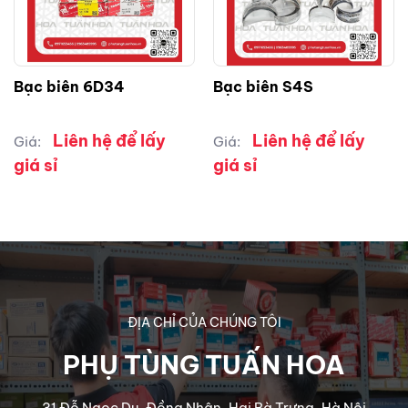
Bạc biên 6D34
Bạc biên S4S
Liên hệ để lấy
Liên hệ để lấy
Giá:
Giá:
giá sỉ
giá sỉ
ĐỊA CHỈ CỦA CHÚNG TÔI
PHỤ TÙNG TUẤN HOA
31 Đỗ Ngọc Du, Đồng Nhân, Hai Bà Trưng, Hà Nội