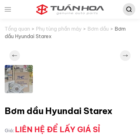
Tìm
Skip to main content
kiếm:
Tổng quan
Phụ tùng phần máy
Bơm dầu
Bơm
dầu Hyundai Starex
Bơm dầu Hyundai Starex
LIÊN HỆ ĐỂ LẤY GIÁ SỈ
Giá: