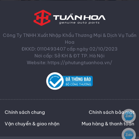
Công Ty TNHH Xuất Nhập Khẩu Thương Mại & Dịch Vụ Tuấn
Hoa
ĐKKD: 0110493407 cấp ngày 02/10/2023
Nơi cấp: Sở KH & ĐT TP. Hà Nội
Website: https://phutungtuanhoa.vn/
Chính sách chung
Chính sách bảo mật
Vận chuyển & giao nhận
Mua hàng & thanh toán