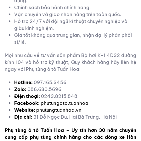
dụng.
Chính sách bảo hành chính hãng.
Vận chuyển và giao nhận hàng trên toàn quốc.
Hỗ trợ 24/7 với đội ngũ kĩ thuật chuyên nghiệp và
giàu kinh nghiệm.
Giá tốt không qua trung gian, nhận đại lý phân phối
sỉ/lẻ.
Mọi nhu cầu về tư vấn sản phẩm Bộ hơi K-1 4D32 đường
kính 104 và hỗ trợ kỹ thuật, Quý khách hàng hãy liên hệ
ngay với Phụ tùng ô tô Tuấn Hoa:
Hotline:
097.165.3456
Zalo:
086.630.5696
Điện thoại:
0243.8215.848
Facebook:
phutungoto.tuanhoa
Website:
phutungtuanhoa.vn
Địa chỉ:
31 Đỗ Ngọc Du, Hai Bà Trưng, Hà Nội
Phụ tùng ô tô Tuấn Hoa – Uy tín hơn 30 năm chuyên
cung cấp phụ tùng chính hãng cho các dòng xe Hàn