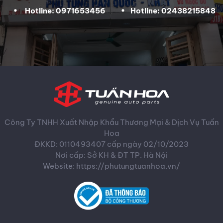
Hotline: 0971653456
Hotline: 02438215848
Công Ty TNHH Xuất Nhập Khẩu Thương Mại & Dịch Vụ Tuấn
Hoa
ĐKKD: 0110493407 cấp ngày 02/10/2023
Nơi cấp: Sở KH & ĐT TP. Hà Nội
Website: https://phutungtuanhoa.vn/