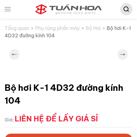
Tìm
Skip to main content
kiếm:
Tổng quan
Phụ tùng phần máy
Bộ Hơi
Bộ hơi K-1
4D32 đường kính 104
Bộ hơi K-1 4D32 đường kính
104
LIÊN HỆ ĐỂ LẤY GIÁ SỈ
Giá: