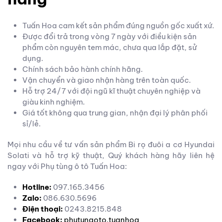
Tuấn Hoa cam kết sản phẩm đúng nguồn gốc xuất xứ.
Được đổi trả trong vòng 7 ngày với điều kiện sản
phẩm còn nguyên tem mác, chưa qua lắp đặt, sử
dụng.
Chính sách bảo hành chính hãng.
Vận chuyển và giao nhận hàng trên toàn quốc.
Hỗ trợ 24/7 với đội ngũ kĩ thuật chuyên nghiệp và
giàu kinh nghiệm.
Giá tốt không qua trung gian, nhận đại lý phân phối
sỉ/lẻ.
Mọi nhu cầu về tư vấn sản phẩm Bi rọ đuôi a cơ Hyundai
Solati và hỗ trợ kỹ thuật, Quý khách hàng hãy liên hệ
ngay với Phụ tùng ô tô Tuấn Hoa:
Hotline:
097.165.3456
Zalo:
086.630.5696
Điện thoại:
0243.8215.848
Facebook:
phutungoto.tuanhoa