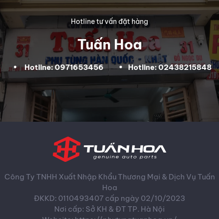
Hotline tư vấn đặt hàng
Tuấn Hoa
Hotline: 0971653456
Hotline: 02438215848
Công Ty TNHH Xuất Nhập Khẩu Thương Mại & Dịch Vụ Tuấn
Hoa
ĐKKD: 0110493407 cấp ngày 02/10/2023
Nơi cấp: Sở KH & ĐT TP. Hà Nội