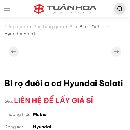
Tìm
Skip to main content
kiếm:
Tổng quan
Phụ tùng gầm
Bi
Bi rọ đuôi a cơ
Hyundai Solati
Bi rọ đuôi a cơ Hyundai Solati
LIÊN HỆ ĐỂ LẤY GIÁ SỈ
Giá:
Thương hiệu:
Mobis
Dòng xe:
Hyundai