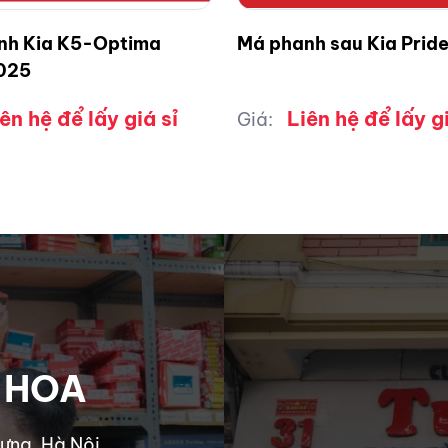
nh Kia K5-Optima
Má phanh sau Kia Prid
025
ên hệ để lấy giá sỉ
Liên hệ để lấy gi
Giá:
 HOA
ưng, Hà Nội