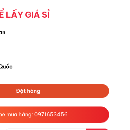
Ể LẤY GIÁ SỈ
an
Quốc
Đặt hàng
ine mua hàng: 0971653456