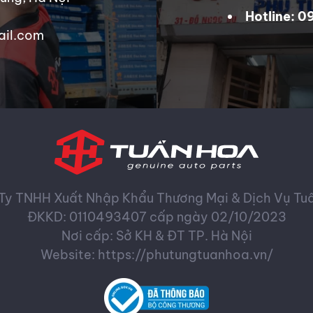
Hotline: 
ail.com
Ty TNHH Xuất Nhập Khẩu Thương Mại & Dịch Vụ Tu
ĐKKD: 0110493407 cấp ngày 02/10/2023
Nơi cấp: Sở KH & ĐT TP. Hà Nội
Website: https://phutungtuanhoa.vn/