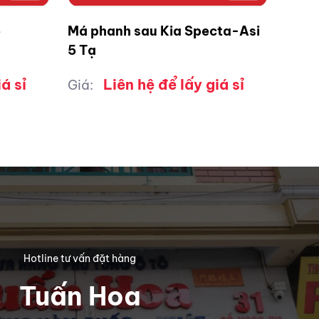
e
Má phanh sau Kia Specta-Asi
5 Tạ
á sỉ
Liên hệ để lấy giá sỉ
Giá:
Hotline tư vấn đặt hàng
Tuấn Hoa