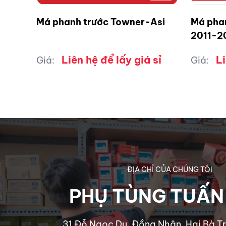
Má phanh trước Towner-Asi
Má pha
2011-2
Liên hệ để lấy giá sỉ
Li
Giá:
Giá:
ĐỊA CHỈ CỦA CHÚNG TÔI
PHỤ TÙNG TUẤN
31 Đỗ Ngọc Du, Đồng Nhân, Hai Bà Tr