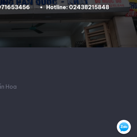
0971653456
Hotline: 02438215848
ấn Hoa