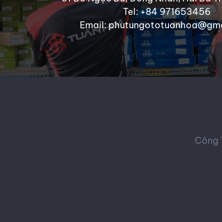
Tel: +84 971653456
Email: phutungototuanhoa@gm
Công 