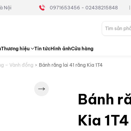
à Nội
0971653456 - 02438215848
Tìm
kiếm:
u
Thương hiệu
Tin tức
Hình ảnh
Cửa hàng
ng – Vành đồng
Bánh răng lai 41 răng Kia 1T4
Bánh ră
Kia 1T4