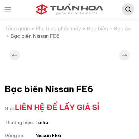
Tìm
Skip to main content
kiếm:
Tổng quan
Phụ tùng phần máy
Bạc biên – Bạc ắc
Bạc biên Nissan FE6
Bạc biên Nissan FE6
LIÊN HỆ ĐỂ LẤY GIÁ SỈ
Giá:
Thương hiệu:
Taiho
Dòng xe:
Nissan FE6