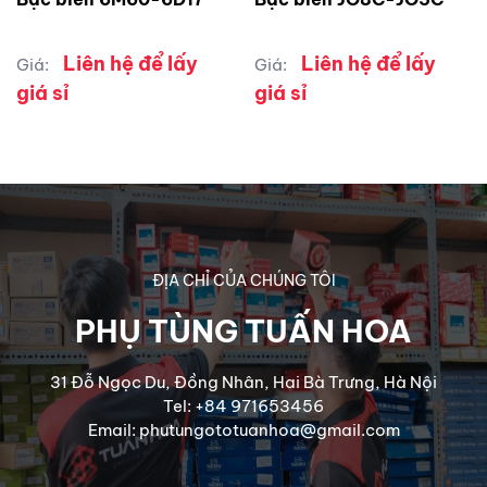
Liên hệ để lấy
Liên hệ để lấy
Giá:
Giá:
giá sỉ
giá sỉ
ĐỊA CHỈ CỦA CHÚNG TÔI
PHỤ TÙNG TUẤN HOA
31 Đỗ Ngọc Du, Đồng Nhân, Hai Bà Trưng, Hà Nội
Tel: +84 971653456
Email: phutungototuanhoa@gmail.com