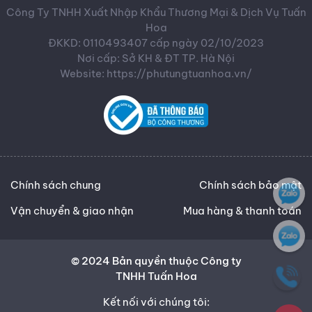
Công Ty TNHH Xuất Nhập Khẩu Thương Mại & Dịch Vụ Tuấn
Hoa
ĐKKD: 0110493407 cấp ngày 02/10/2023
Nơi cấp: Sở KH & ĐT TP. Hà Nội
Website: https://phutungtuanhoa.vn/
Chính sách chung
Chính sách bảo mật
Vận chuyển & giao nhận
Mua hàng & thanh toán
© 2024 Bản quyền thuộc Công ty
TNHH Tuấn Hoa
Kết nối với chúng tôi: