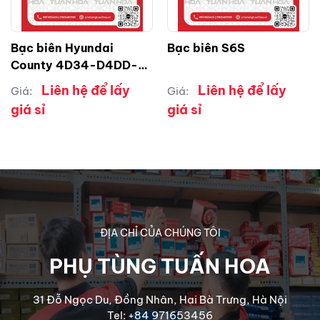
Bạc biên Hyundai
Bạc biên S6S
County 4D34-D4DD-
D4DB
Liên hệ để lấy
Liên hệ để lấy
Giá:
Giá:
giá sỉ
giá sỉ
ĐỊA CHỈ CỦA CHÚNG TÔI
PHỤ TÙNG TUẤN HOA
31 Đỗ Ngọc Du, Đồng Nhân, Hai Bà Trưng, Hà Nội
Tel: +84 971653456