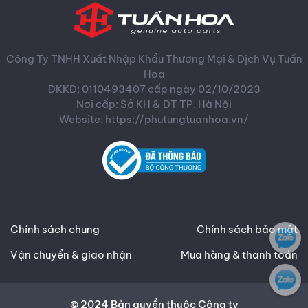
Công Ty TNHH Xuất Nhập Khẩu Thương Mại & Dịch Vụ Tuấn
Hoa
ĐKKD: 0110493407 cấp ngày 02/10/2023
Nơi cấp: Sở KH & ĐT TP. Hà Nội
Website: https://phutungtuanhoa.vn/
Chính sách chung
Chính sách bảo mật
Vận chuyển & giao nhận
Mua hàng & thanh toán
© 2024 Bản quyền thuộc Công ty