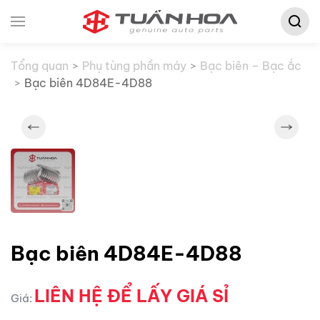
Tìm
Skip to main content
kiếm:
Tổng quan
Phụ tùng phần máy
Bạc biên – Bạc ắc
Bạc biên 4D84E-4D88
Bạc biên 4D84E-4D88
LIÊN HỆ ĐỂ LẤY GIÁ SỈ
Giá: