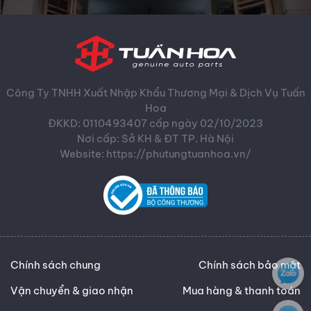
Công Ty TNHH Xuất Nhập Khẩu Thương Mại & Dịch Vụ Tuấn
Hoa
ĐKKD: 0110493407 cấp ngày 02/10/2023
Nơi cấp: Sở KH & ĐT TP. Hà Nội
Website: https://phutungtuanhoa.vn/
Chính sách chung
Chính sách bảo mật
Vận chuyển & giao nhận
Mua hàng & thanh toán