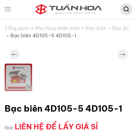
Tìm
Skip to main content
kiếm:
Tổng quan
Phụ tùng phần máy
Bạc biên – Bạc ắc
Bạc biên 4D105-5 4D105-1
Bạc biên 4D105-5 4D105-1
LIÊN HỆ ĐỂ LẤY GIÁ SỈ
Giá: