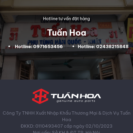
Hotline tư vấn đặt hàng
Tuấn Hoa
Hotline: 0971653456
Hotline: 02438215848
Công Ty TNHH Xuất Nhập Khẩu Thương Mại & Dịch Vụ Tuấn
Hoa
ĐKKD: 0110493407 cấp ngày 02/10/2023
Nơi cấp: Sở KH & ĐT TP. Hà Nội