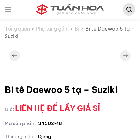
Tìm
Skip to main content
kiếm:
Tổng quan
Phụ tùng gầm
Bi
Bi tê Daewoo 5 tạ –
Suziki
Bi tê Daewoo 5 tạ – Suziki
LIÊN HỆ ĐỂ LẤY GIÁ SỈ
Giá:
Mã sản phẩm:
34302-18
Thương hiệu:
Djeng