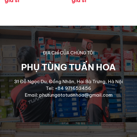
giá sỉ
giá sỉ
ĐỊA CHỈ CỦA CHÚNG TÔI
PHỤ TÙNG TUẤN HOA
31 Đỗ Ngọc Du, Đồng Nhân, Hai Bà Trưng, Hà Nội
Tel: +84 971653456
Email: phutungototuanhoa@gmail.com