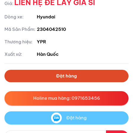
LIÊN HỆ ĐỂ LẤY GIÁ SỈ
Giá:
Dòng xe:
Hyundai
Mã Sản Phẩm:
2304042510
Thương hiệu:
YPR
Xuất xứ:
Hàn Quốc
Đặt hàng
Holine mua hàng: 0971653456
Đặt hàng