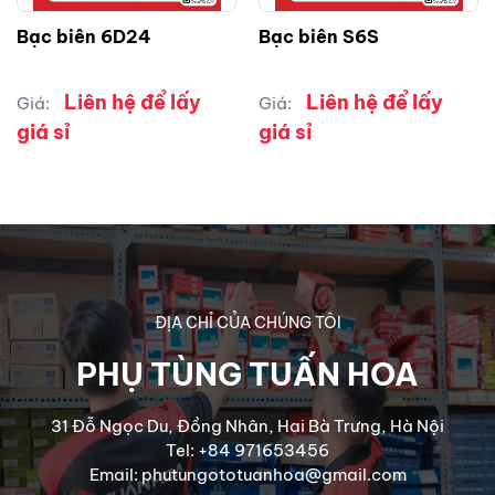
Bạc biên 6D24
Bạc biên S6S
Liên hệ để lấy
Liên hệ để lấy
Giá:
Giá:
giá sỉ
giá sỉ
ĐỊA CHỈ CỦA CHÚNG TÔI
PHỤ TÙNG TUẤN HOA
31 Đỗ Ngọc Du, Đồng Nhân, Hai Bà Trưng, Hà Nội
Tel: +84 971653456
Email: phutungototuanhoa@gmail.com