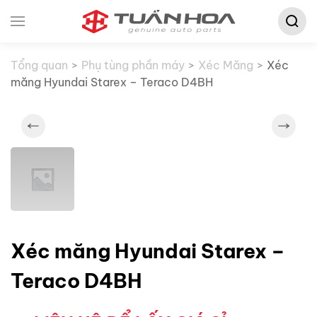
Tìm
Skip to main content
kiếm:
Tổng quan
Phụ tùng phần máy
Xéc Măng
Xéc
măng Hyundai Starex – Teraco D4BH
Xéc măng Hyundai Starex –
Teraco D4BH