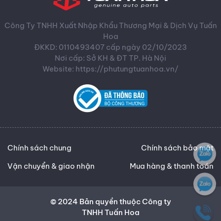
Công Ty TNHH Xuất Nhập Khẩu Thương Mại & Dịch Vụ Tuấn
Hoa
ĐKKD: 0110493407 cấp ngày 02/10/2023
Nơi cấp: Sở KH & ĐT TP. Hà Nội
Website: https://phutungtuanhoa.vn/
Chính sách chung
Chính sách bảo mật
Vận chuyển & giao nhận
Mua hàng & thanh toán
© 2024 Bản quyền thuộc Công ty
TNHH Tuấn Hoa