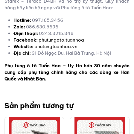
Starex – Teraco D4BH và hỗ trợ kỹ thuật, Quý khách
hàng hãy liên hệ ngay với Phụ tùng ô tô Tuấn Hoa:
Hotline:
097.165.3456
Zalo:
086.630.5696
Điện thoại:
0243.8215.848
Facebook:
phutungoto.tuanhoa
Website:
phutungtuanhoa.vn
Địa chỉ:
31 Đỗ Ngọc Du, Hai Bà Trưng, Hà Nội
Phụ tùng ô tô Tuấn Hoa – Uy tín hơn 30 năm chuyên
cung cấp phụ tùng chính hãng cho các dòng xe Hàn
Quốc và Nhật Bản.
Sản phẩm tương tự