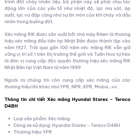
trình đốt cháy nhiên liệu, bộ phận này sẽ phải chịu tác
động lớn của các yếu tố như nhiệt độ, lực ma sát, áp
suất, lực va đập cũng như sự ăn mòn của khí cháy và dầu
nhờn trong buồng đốt.
Xéc măng RIK được sản xuất bởi nhà máy Riken là thương
hiệu xéc măng đầu tiên tại Nhật Bản được thành lập vào
năm 1927. Trải qua gần 100 năm xéc măng RIK vẫn giữ
vững vị trí số 1 trên thị trường thế giới và Tuấn Hoa tự hào
là đơn vị cung cấp độc quyền thương hiệu xéc măng RIK
Nhật Bản tại Việt Nam từ năm 1999
Ngoài ra chúng tôi còn cung cấp xéc măng của các
thương hiệu lớn khác như YPR, NPR, KPR, Mobis…vv.
Thông tin chi tiết Xéc măng Hyundai Starex – Teraco
D4BH
Loại sản phẩm: Xéc măng
Dòng xe sử dụng: Hyundai Starex – Teraco D4BH
Thương hiệu: YPR