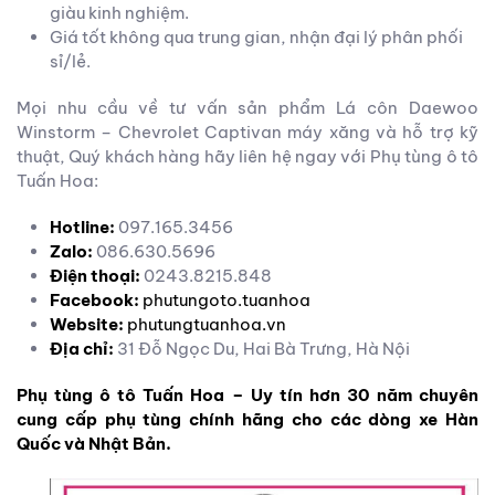
giàu kinh nghiệm.
Giá tốt không qua trung gian, nhận đại lý phân phối
sỉ/lẻ.
Mọi nhu cầu về tư vấn sản phẩm Lá côn Daewoo
Winstorm – Chevrolet Captivan máy xăng và hỗ trợ kỹ
thuật, Quý khách hàng hãy liên hệ ngay với Phụ tùng ô tô
Tuấn Hoa:
Hotline:
097.165.3456
Zalo:
086.630.5696
Điện thoại:
0243.8215.848
Facebook:
phutungoto.tuanhoa
Website:
phutungtuanhoa.vn
Địa chỉ:
31 Đỗ Ngọc Du, Hai Bà Trưng, Hà Nội
Phụ tùng ô tô Tuấn Hoa – Uy tín hơn 30 năm chuyên
cung cấp phụ tùng chính hãng cho các dòng xe Hàn
Quốc và Nhật Bản.