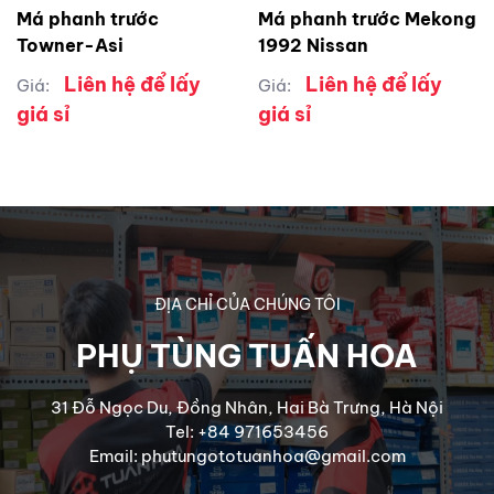
Má phanh trước
Má phanh trước Mekong
Towner-Asi
1992 Nissan
Liên hệ để lấy
Liên hệ để lấy
Giá:
Giá:
giá sỉ
giá sỉ
ĐỊA CHỈ CỦA CHÚNG TÔI
PHỤ TÙNG TUẤN HOA
31 Đỗ Ngọc Du, Đồng Nhân, Hai Bà Trưng, Hà Nội
Tel: +84 971653456
Email: phutungototuanhoa@gmail.com