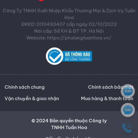
Công Ty TNHH Xuất Nhập Khẩu Thương Mại & Dịch Vụ Tuấn
Hoa
ĐKKD: 0110493407 cấp ngày 02/10/2023
Nơi cấp: Sở KH & ĐT TP. Hà Nội
Website: https://phutungtuanhoa.vn/
Chính sách chung
Chính sách bảo mật
Vận chuyển & giao nhận
Mua hàng & thanh toán
© 2024 Bản quyền thuộc Công ty
TNHH Tuấn Hoa