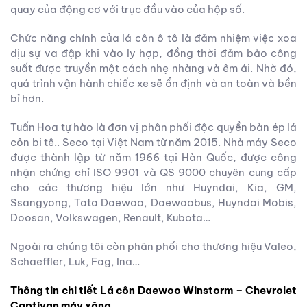
quay của động cơ với trục đầu vào của hộp số.
Chức năng chính của lá côn ô tô là đảm nhiệm việc xoa
dịu sự va đập khi vào ly hợp, đồng thời đảm bảo công
suất được truyền một cách nhẹ nhàng và êm ái. Nhờ đó,
quá trình vận hành chiếc xe sẽ ổn định và an toàn và bền
bỉ hơn.
Tuấn Hoa tự hào là đơn vị phân phối độc quyền bàn ép lá
côn bi tê.. Seco tại Việt Nam từ năm 2015. Nhà máy Seco
được thành lập từ năm 1966 tại Hàn Quốc, được công
nhận chứng chỉ ISO 9901 và QS 9000 chuyên cung cấp
cho các thương hiệu lớn như Huyndai, Kia, GM,
Ssangyong, Tata Daewoo, Daewoobus, Huyndai Mobis,
Doosan, Volkswagen, Renault, Kubota…
Ngoài ra chúng tôi còn phân phối cho thương hiệu Valeo,
Schaeffler, Luk, Fag, Ina…
Thông tin chi tiết Lá côn Daewoo Winstorm – Chevrolet
Captivan máy xăng