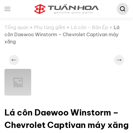
Tìm
Skip to main content
kiếm:
Tổng quan
Phụ tùng gầm
Lá côn – Bàn Ép
Lá
côn Daewoo Winstorm – Chevrolet Captivan máy
xăng
Lá côn Daewoo Winstorm –
Chevrolet Captivan máy xăng